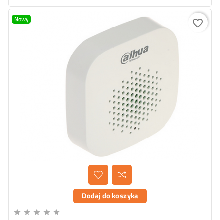
Nowy
favorite_border
Dodaj do koszyka




