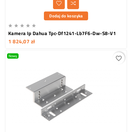
Dodaj do koszyka





Kamera Ip Dahua Tpc-Df1241-Lb7F6-Dw-S8-V1
1 824,07 zł
Nowy
favorite_border