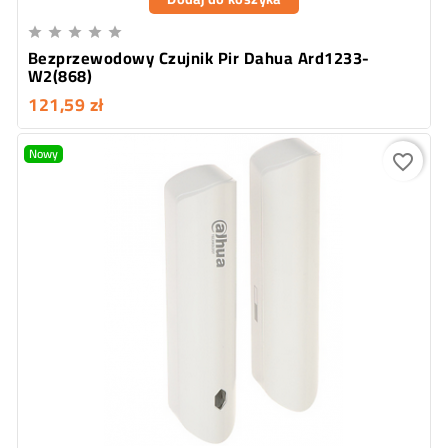





Bezprzewodowy Czujnik Pir Dahua Ard1233-
W2(868)
121,59 zł
Nowy
favorite_border