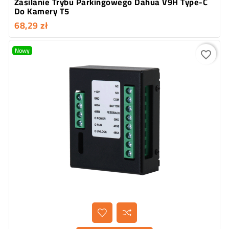
Zasilanie Trybu Parkingowego Dahua V9H Type-C
Do Kamery T5
68,29 zł
Nowy
favorite_border