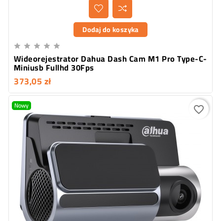
Dodaj do koszyka





Wideorejestrator Dahua Dash Cam M1 Pro Type-C-
Miniusb Fullhd 30Fps
373,05 zł
Nowy
favorite_border