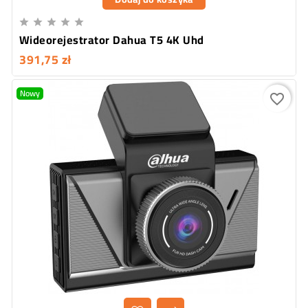





Wideorejestrator Dahua T5 4K Uhd
391,75 zł
Nowy
favorite_border