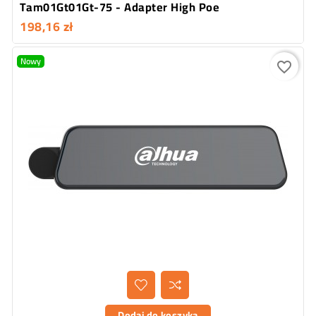
Tam01Gt01Gt-75 - Adapter High Poe
198,16 zł
Nowy
favorite_border
Dodaj do koszyka