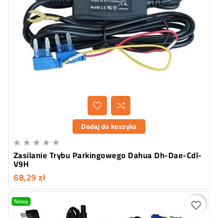
Dodaj do koszyka





Zasilanie Trybu Parkingowego Dahua Dh-Dae-Cdl-
V9H
68,29 zł
Nowy
favorite_border