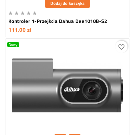
Dodaj do koszyka





Kontroler 1-Przejścia Dahua Dee1010B-S2
111,00 zł
Nowy
favorite_border