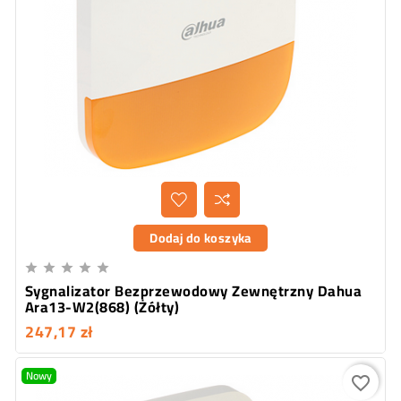
Dodaj do koszyka





Sygnalizator Bezprzewodowy Zewnętrzny Dahua
Ara13-W2(868) (Żółty)
247,17 zł
Nowy
favorite_border