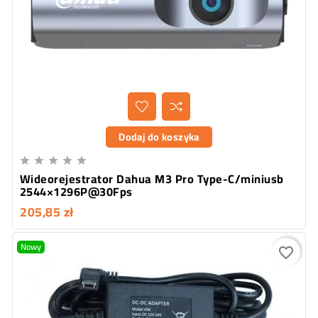
Dodaj do koszyka





Wideorejestrator Dahua M3 Pro Type-C/miniusb
2544×1296P@30Fps
205,85 zł
Nowy
favorite_border