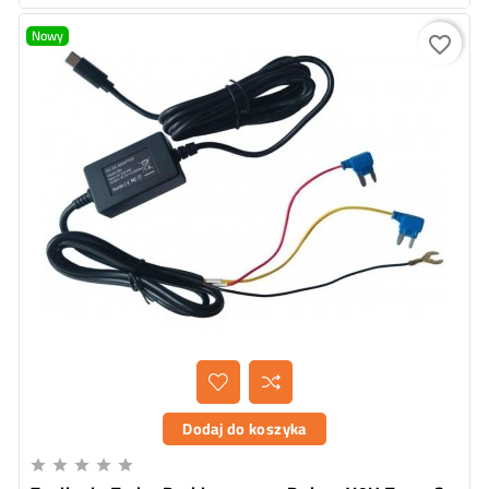
Nowy
favorite_border
Dodaj do koszyka




