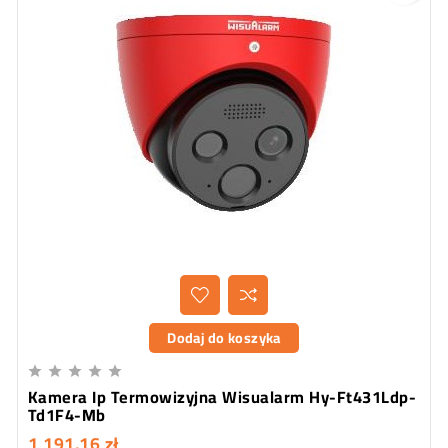
Dodaj do koszyka





Kamera Ip Termowizyjna Wisualarm Hy-Ft431Ldp-
Td1F4-Mb
1 191,16 zł