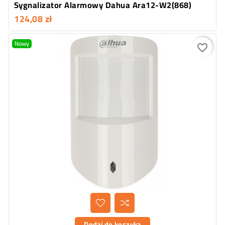
Sygnalizator Alarmowy Dahua Ara12-W2(868)
124,08 zł
Nowy
favorite_border
Dodaj do koszyka