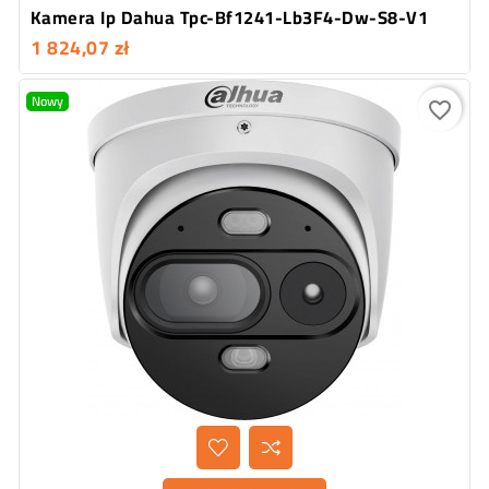
Kamera Ip Dahua Tpc-Bf1241-Lb3F4-Dw-S8-V1
1 824,07 zł
Nowy
favorite_border