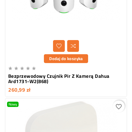
Dodaj do koszyka





Bezprzewodowy Czujnik Pir Z Kamerą Dahua
Ard1731-W2(868)
260,99 zł
Nowy
favorite_border