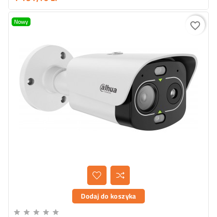
Nowy
favorite_border
Dodaj do koszyka




