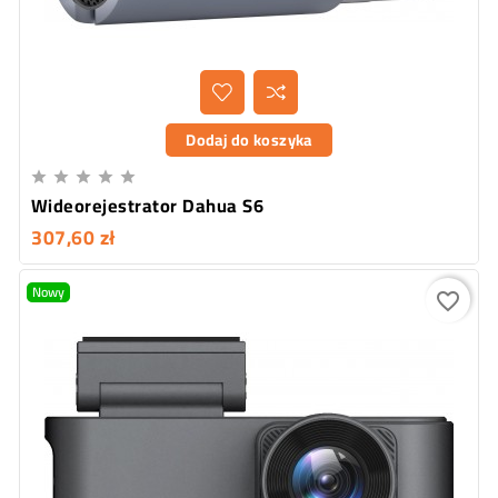
Dodaj do koszyka





Wideorejestrator Dahua S6
307,60 zł
Nowy
favorite_border