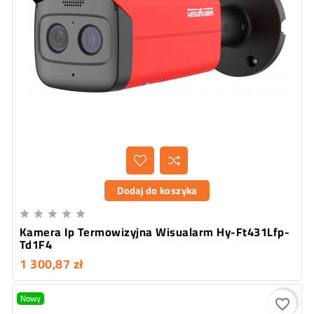
Dodaj do koszyka





Kamera Ip Termowizyjna Wisualarm Hy-Ft431Lfp-
Td1F4
1 300,87 zł
Nowy
favorite_border