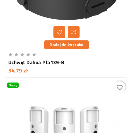
Dodaj do koszyka





Uchwyt Dahua Pfa139-B
34,79 zł
Nowy
favorite_border