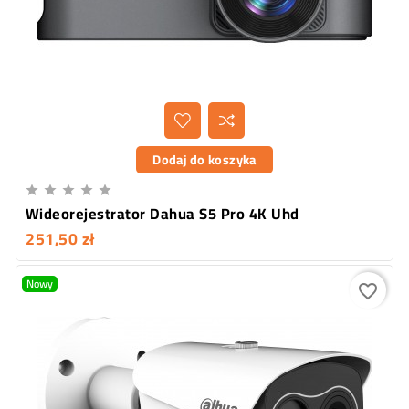
Dodaj do koszyka





Wideorejestrator Dahua S5 Pro 4K Uhd
251,50 zł
Nowy
favorite_border