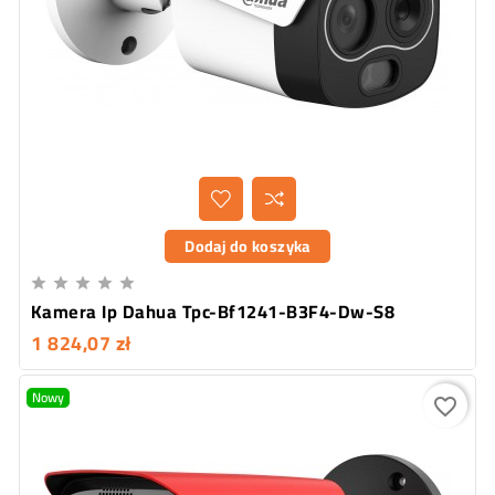
Dodaj do koszyka





Kamera Ip Dahua Tpc-Bf1241-B3F4-Dw-S8
1 824,07 zł
Nowy
favorite_border