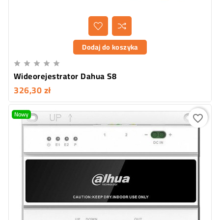
Dodaj do koszyka





Wideorejestrator Dahua S8
326,30 zł
Nowy
favorite_border