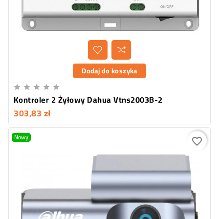
Dodaj do koszyka





Kontroler 2 Żyłowy Dahua Vtns2003B-2
303,83 zł
Nowy
favorite_border