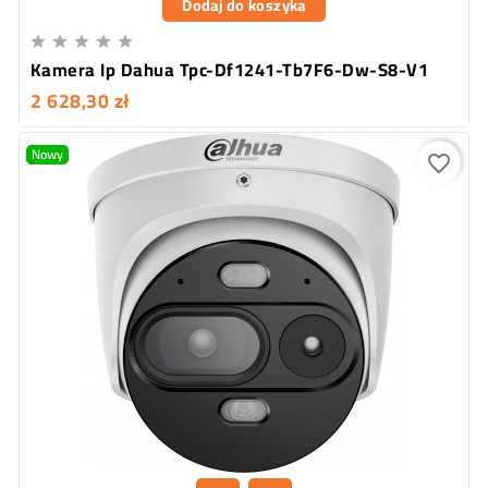
Dodaj do koszyka





Kamera Ip Dahua Tpc-Df1241-Tb7F6-Dw-S8-V1
2 628,30 zł
Nowy
favorite_border