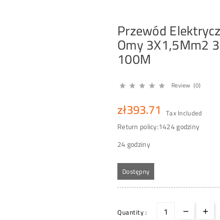
Przewód Elektryc
Omy 3X1,5Mm2 30
100M
Review (0)





zł393.71
Tax Included
Return policy:14
24 godziny
24 godziny
Dostępny
Quantity :