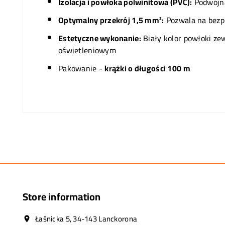
Izolacja i powłoka polwinitowa (PVC):
Podwójna
Optymalny przekrój 1,5 mm²:
Pozwala na bezp
Estetyczne wykonanie:
Biały kolor powłoki ze
oświetleniowym
Pakowanie -
krążki o długości 100 m
Store information
Łaśnicka 5, 34-143 Lanckorona
location_on