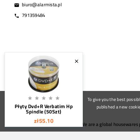
biuro@alarmista.pl
email
791359484
call

To give you the best possib





Płyty Dvd+R Verbatim Hp
published a new cookie
Spindle (50Szt)
zł55.10
We are a global housewares p