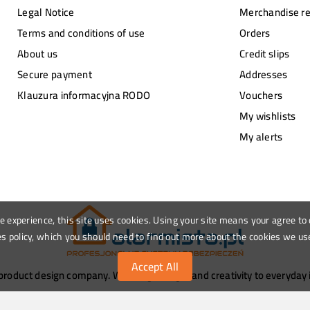
Legal Notice
Merchandise re
Terms and conditions of use
Orders
About us
Credit slips
Secure payment
Addresses
Klauzura informacyjna RODO
Vouchers
My wishlists
My alerts
le experience, this site uses cookies. Using your site means your agree to
s policy, which you should need to find out more about the cookies we us
Accept All
roduct design company. We bring thought and creativity to everyday i