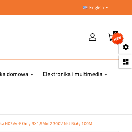
English

0


yka domowa
Elektronika i multimedia
inka H03Vv-F Omy 3X1,5Mm2 300V Nkt Biały 100M