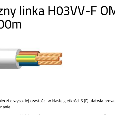
czny linka H03VV-F 
100m
dzi o wysokiej czystości w klasie giętkości 5 (F) ułatwia pro
inanie