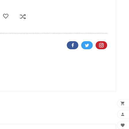


