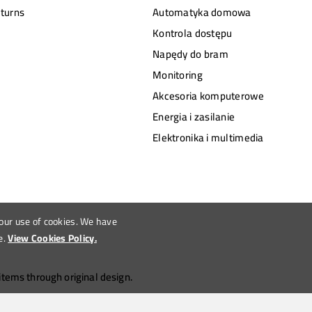
turns
Automatyka domowa
Kontrola dostępu
Napędy do bram
Monitoring
Akcesoria komputerowe
Energia i zasilanie
Elektronika i multimedia
 our use of cookies. We have
e.
View Cookies Policy.
tems through original design.