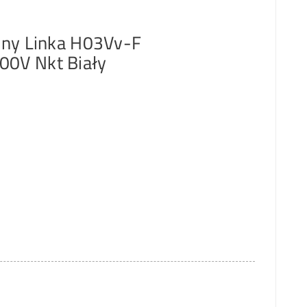
zny Linka H03Vv-F
0V Nkt Biały