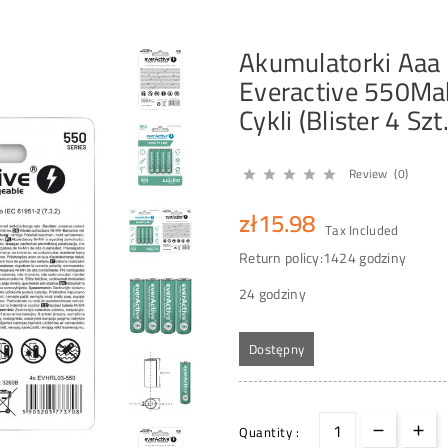
Akumulatorki Aaa
Everactive 550Mah
Cykli (Blister 4 Szt.
Review (0)





zł15.98
Tax Included
Return policy:14
24 godziny
24 godziny
Dostępny
Quantity :