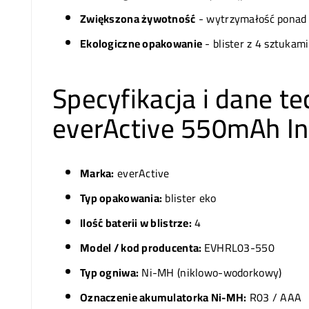
Zwiększona żywotność
- wytrzymałość ponad 
Ekologiczne opakowanie
- blister z 4 sztukami 
Specyfikacja i dane 
everActive 550mAh Inf
Marka:
everActive
Typ opakowania:
blister eko
Ilość baterii w blistrze:
4
Model / kod producenta:
EVHRL03-550
Typ ogniwa:
Ni-MH (niklowo-wodorkowy)
Oznaczenie akumulatorka Ni-MH:
R03 / AAA