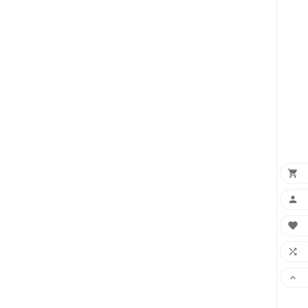




