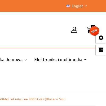
English

0


yka domowa
Elektronika i multimedia
Mah Infinity Line 3000 Cykli (Blister 4 Szt.)