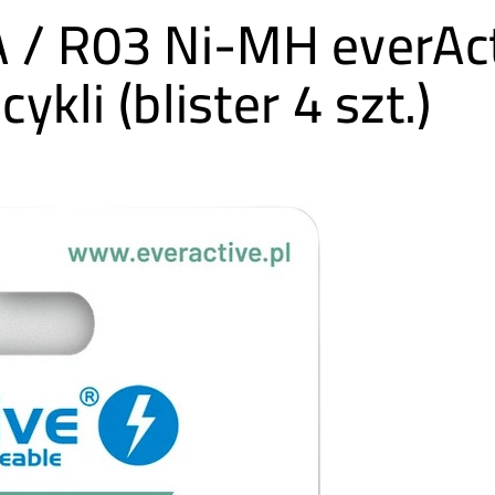
A / R03 Ni-MH everA
ykli (blister 4 szt.)