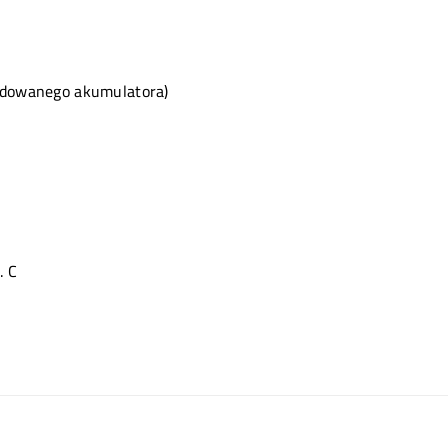
adowanego akumulatora)
. C