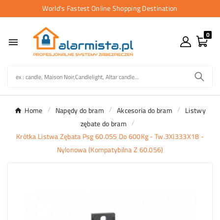
World's Fastest Online Shopping Destination
0

Home
Napędy do bram
Akcesoria do bram
Listwy
zębate do bram
Krótka Listwa Zębata Psg 60.055 Do 600Kg - Tw.3Xl333X18 -
Nylonowa (Kompatybilna Z 60.056)