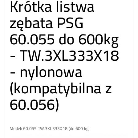
Krótka listwa
zębata PSG
60.055 do 600kg
- TW.3XL333X18
- nylonowa
(kompatybilna z
60.056)
Model: 60.055 TW.3XL333X18 (do 600 kg)