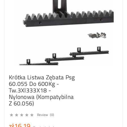
Krótka Listwa Zębata Psg
60.055 Do 600Kg -
Tw.3Xl333X18 -
Nylonowa (Kompatybilna
Z 60.056)
Review (0)





zł16.19