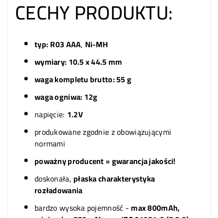
CECHY PRODUKTU:
typ:
R03 AAA
,
Ni-MH
wymiary: 10.5 x 44.5 mm
waga kompletu brutto: 55 g
waga ogniwa: 12g
napięcie:
1.2V
produkowane zgodnie z obowiązującymi
normami
poważny producent = gwarancja jakości!
doskonała,
płaska charakterystyka
rozładowania
bardzo wysoka pojemność -
max 800mAh,