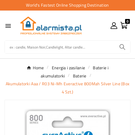
World's Fastest Online Shopping Destination
0

Home
Energia i zasilanie
Baterie i
akumulatorki
Baterie
Akumulatorki Aaa / R03 Ni-Mh Everactive 800Mah Silver Line (Box
4 Szt.)