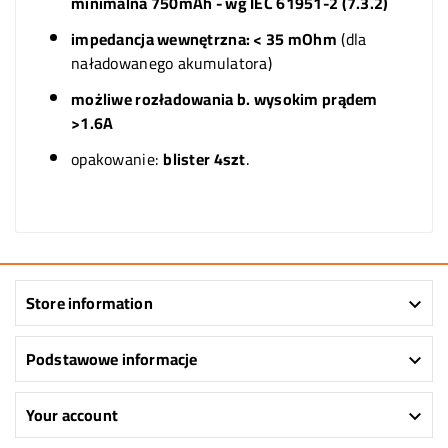
minimalna 750mAh - wg IEC 61951-2 (7.3.2)
impedancja wewnętrzna: < 35 mOhm
(dla
naładowanego akumulatora)
możliwe rozładowania b. wysokim prądem
>1.6A
opakowanie:
blister 4szt
.
Store information

Podstawowe informacje

Your account
