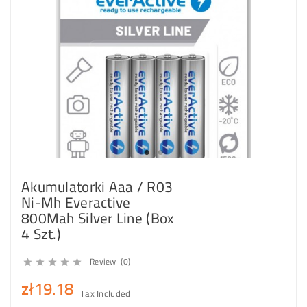
Akumulatorki Aaa / R03
Ni-Mh Everactive
800Mah Silver Line (Box
4 Szt.)
Review (0)





zł19.18
Tax Included