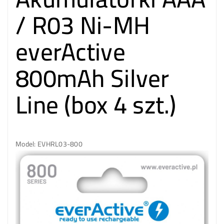
/ R03 Ni-MH
everActive
800mAh Silver
Line (box 4 szt.)
Model: EVHRL03-800