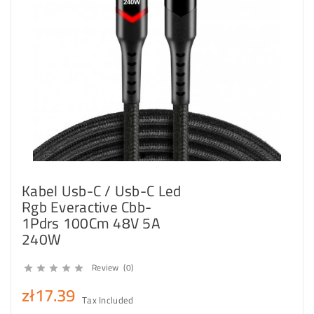
Kabel Usb-C / Usb-C Led
Rgb Everactive Cbb-
1Pdrs 100Cm 48V 5A
240W
Review (0)





zł17.39
Tax Included