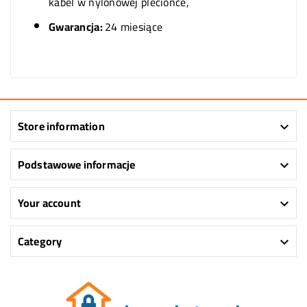
kabel w nylonowej plecionce,
Gwarancja:
24 miesiące
Store information

Podstawowe informacje

Your account

Category
