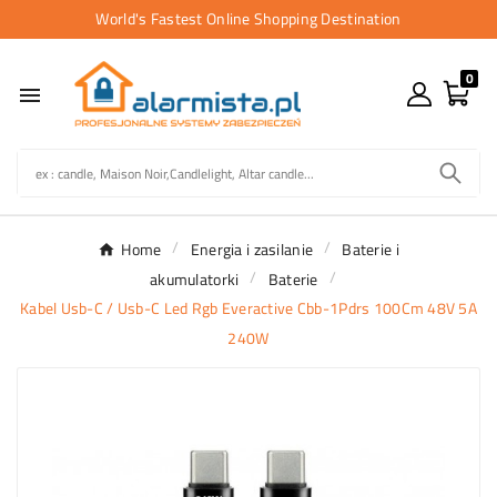
World's Fastest Online Shopping Destination
0

Home
Energia i zasilanie
Baterie i
akumulatorki
Baterie
Kabel Usb-C / Usb-C Led Rgb Everactive Cbb-1Pdrs 100Cm 48V 5A
240W