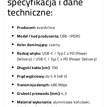
specyfikacja i dane
techniczne:
Producent:
everActive
Model / kod producenta:
CBB-1PDRS
Kolor dominujący:
czarny
Rodzaj wtyku:
USB-C / Typ C z PD (Power
Delivery) / USB-C / Typ C z PD (Power Delivery)
Długość kabla [cm]:
100
Prąd wyjściowy:
do 5 A (48 V)
Transmisja danych:
480 Mbps
Grubość przewodu [mm]:
4,3
Materiał wykonania:
aluminiowe końcówki,