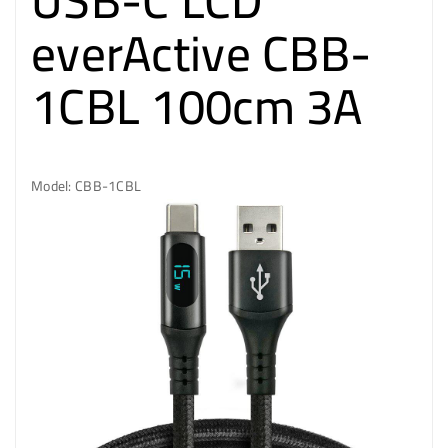
USB-C LCD
everActive CBB-
1CBL 100cm 3A
Model: CBB-1CBL