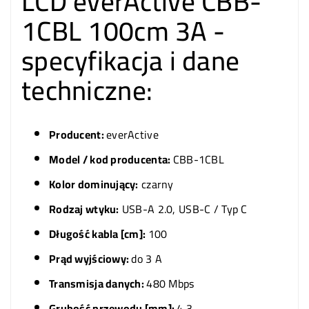
LCD everActive CBB-
1CBL 100cm 3A -
specyfikacja i dane
techniczne:
Producent:
everActive
Model / kod producenta:
CBB-1CBL
Kolor dominujący:
czarny
Rodzaj wtyku:
USB-A 2.0, USB-C / Typ C
Długość kabla [cm]:
100
Prąd wyjściowy:
do 3 A
Transmisja danych:
480 Mbps
Grubość przewodu [mm]:
4,3