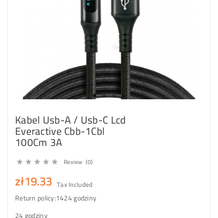
Kabel Usb-A / Usb-C Lcd
Everactive Cbb-1Cbl
100Cm 3A
Review (0)





zł19.33
Tax Included
Return policy:14
24 godziny
24 godziny