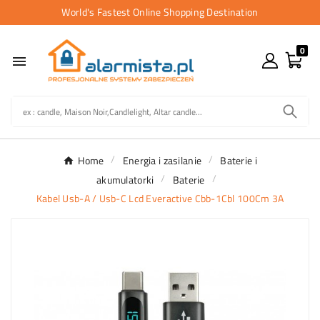
World's Fastest Online Shopping Destination
0

Home
Energia i zasilanie
Baterie i
akumulatorki
Baterie
Kabel Usb-A / Usb-C Lcd Everactive Cbb-1Cbl 100Cm 3A