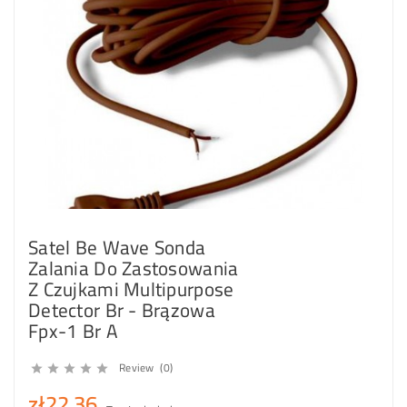
Satel Be Wave Sonda
Zalania Do Zastosowania
Z Czujkami Multipurpose
Detector Br - Brązowa
Fpx-1 Br A
Review (0)





zł22.36