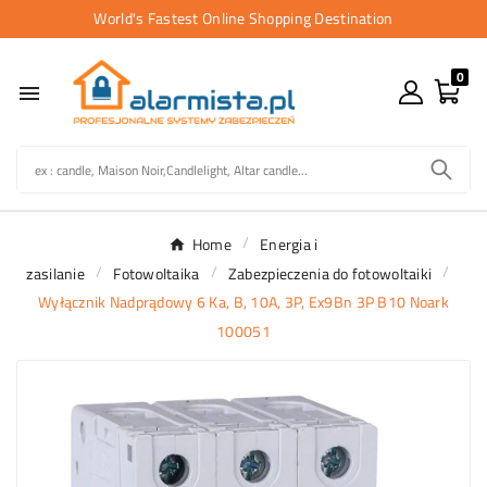
World's Fastest Online Shopping Destination
0

Home
Energia i
zasilanie
Fotowoltaika
Zabezpieczenia do fotowoltaiki
Wyłącznik Nadprądowy 6 Ka, B, 10A, 3P, Ex9Bn 3P B10 Noark
100051