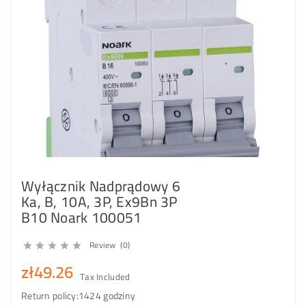
Wyłącznik Nadprądowy 6
Ka, B, 10A, 3P, Ex9Bn 3P
B10 Noark 100051
Review (0)





zł49.26
Tax Included
Return policy:14
24 godziny