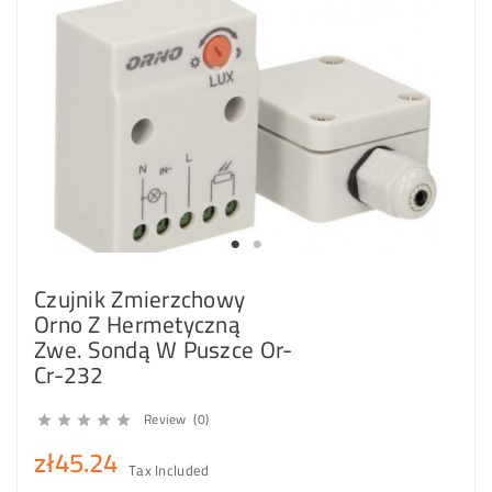
Czujnik Zmierzchowy
Orno Z Hermetyczną
Zwe. Sondą W Puszce Or-
Cr-232
Review (0)





zł45.24
Tax Included