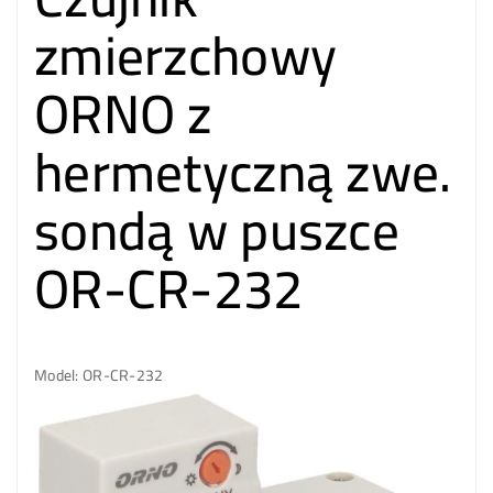
zmierzchowy
ORNO z
hermetyczną zwe.
sondą w puszce
OR-CR-232
Model: OR-CR-232