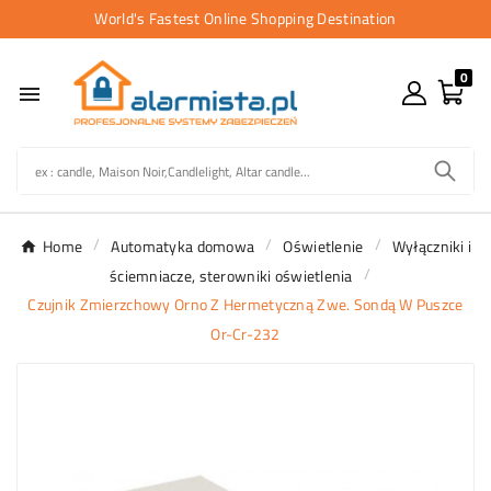
World's Fastest Online Shopping Destination
0

Home
Automatyka domowa
Oświetlenie
Wyłączniki i
ściemniacze, sterowniki oświetlenia
Czujnik Zmierzchowy Orno Z Hermetyczną Zwe. Sondą W Puszce
Or-Cr-232