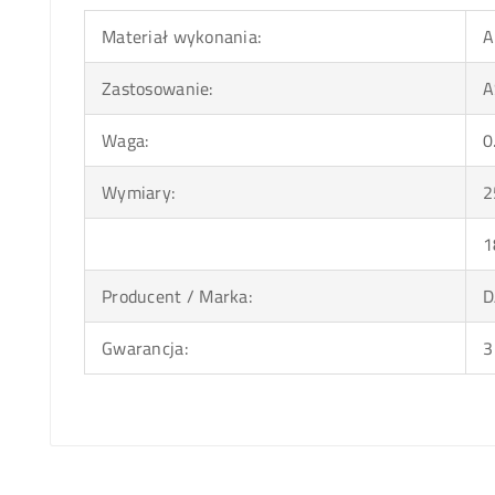
Materiał wykonania:
A
Zastosowanie:
A
Waga:
0
Wymiary:
2
1
Producent / Marka:
D
Gwarancja:
3