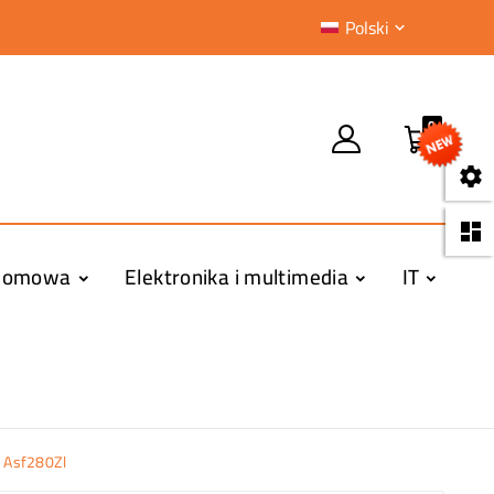
Polski

0


 domowa
Elektronika i multimedia
IT
 Asf280Zl