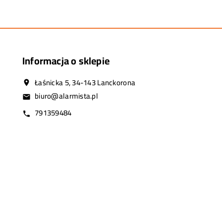
Informacja o sklepie
Łaśnicka 5, 34-143 Lanckorona
location_on
biuro@alarmista.pl
email
791359484
call