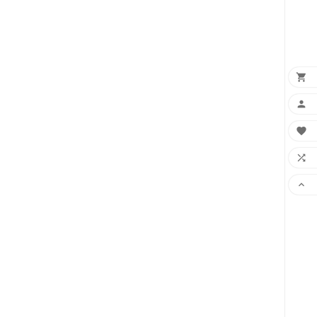




