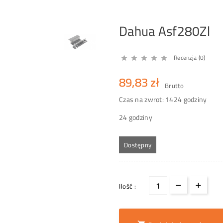
Dahua Asf280Zl
Recenzja (0)





89,83 zł
Brutto
Czas na zwrot: 14
24 godziny
24 godziny
Dostępny
Ilość :