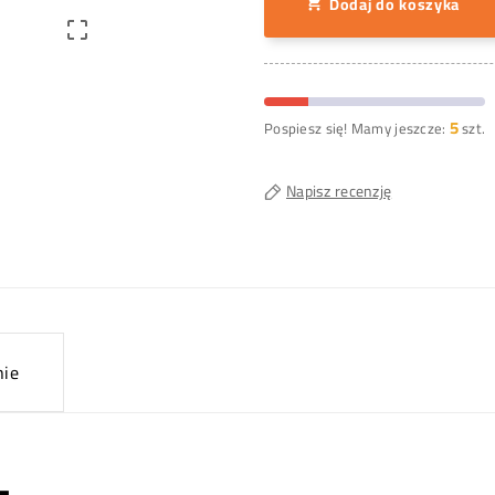
Dodaj do koszyka


5
Pospiesz się! Mamy jeszcze:
szt.
Napisz recenzję
nie
L