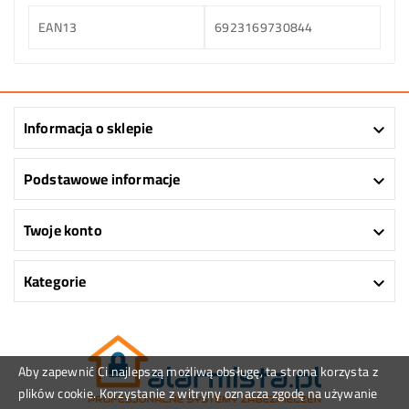
EAN13
6923169730844
Informacja o sklepie

Podstawowe informacje

Twoje konto

Kategorie

Aby zapewnić Ci najlepszą możliwą obsługę, ta strona korzysta z
plików cookie. Korzystanie z witryny oznacza zgodę na używanie