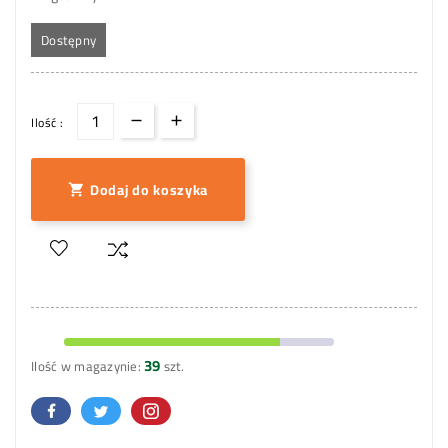
Dostępny
Ilość :
Dodaj do koszyka

39
Ilość w magazynie:
szt.