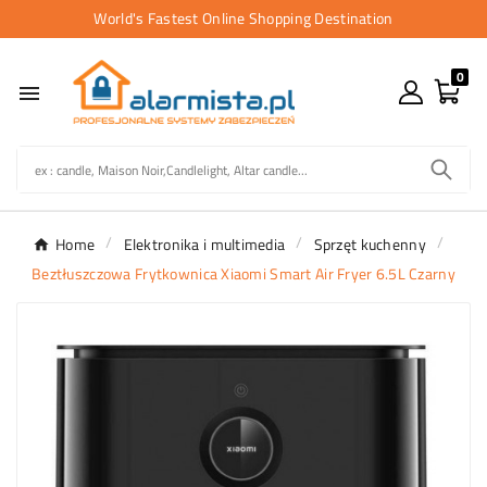
World's Fastest Online Shopping Destination
0

Home
Elektronika i multimedia
Sprzęt kuchenny
Beztłuszczowa Frytkownica Xiaomi Smart Air Fryer 6.5L Czarny