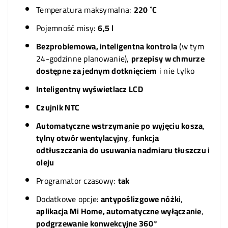
Temperatura maksymalna:
220 ˚C
Pojemność misy:
6,5 l
Bezproblemowa, inteligentna kontrola
(w tym
24-godzinne planowanie),
przepisy w chmurze
dostępne za jednym dotknięciem
i nie tylko
Inteligentny wyświetlacz LCD
Czujnik NTC
Automatyczne wstrzymanie po wyjęciu kosza
,
tylny otwór wentylacyjny
,
funkcja
odtłuszczania do usuwania nadmiaru tłuszczu i
oleju
Programator czasowy:
tak
Dodatkowe opcje:
antypoślizgowe nóżki
,
aplikacja Mi Home, automatyczne wyłączanie
,
podgrzewanie konwekcyjne 360°