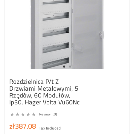
Rozdzielnica P/t Z
Drzwiami Metalowymi, 5
Rzędów, 60 Modułów,
Ip30, Hager Volta Vu60Nc
Review (0)





zł387.08
Tax Included