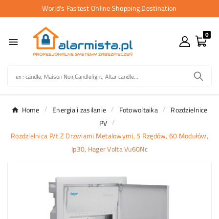
World's Fastest Online Shopping Destination
0

Home
Energia i zasilanie
Fotowoltaika
Rozdzielnice
PV
Rozdzielnica P/t Z Drzwiami Metalowymi, 5 Rzędów, 60 Modułów,
Ip30, Hager Volta Vu60Nc