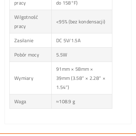
pracy
do 158°F)
Wilgotność
<95% (bez kondensacji)
pracy
Zasilanie
DC 5V/1.5A
Pobór mocy
5.5W
91mm × 58mm ×
Wymiary
39mm (3.58″ × 2.28″ ×
1.54″)
Waga
≈108.9 g