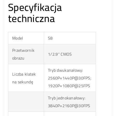
Specyfikacja
techniczna
Model
S8
Przetwornik
1/2.9'' CMOS
obrazu
Tryb dwukanałowy:
Liczba klatek
2560P×1440P@30FPS;
na sekundę
1920P×1080P@25FPS
Tryb jednokanałowy:
3840P×2160P@30FPS