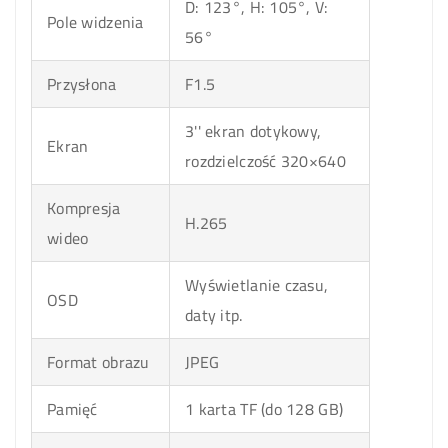
D: 123°, H: 105°, V:
Pole widzenia
56°
Przysłona
F1.5
3'' ekran dotykowy,
Ekran
rozdzielczość 320×640
Kompresja
H.265
wideo
Wyświetlanie czasu,
OSD
daty itp.
Format obrazu
JPEG
Pamięć
1 karta TF (do 128 GB)