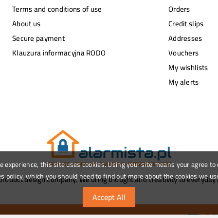
Terms and conditions of use
Orders
About us
Credit slips
Secure payment
Addresses
Klauzura informacyjna RODO
Vouchers
My wishlists
My alerts
le experience, this site uses cookies. Using your site means your agree to
s policy, which you should need to find out more about the cookies we us
roduct design company. We bring thought and creativity to everyday i
Accept All