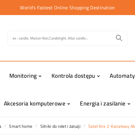
World's Fastest Online Shopping Destination
Monitoring
Kontrola dostępu
Automat
Akcesoria komputerowe
Energia i zasilanie
a
Smart home
Silniki do rolet i żaluzji
Satel Knx 2-Kanałowy A