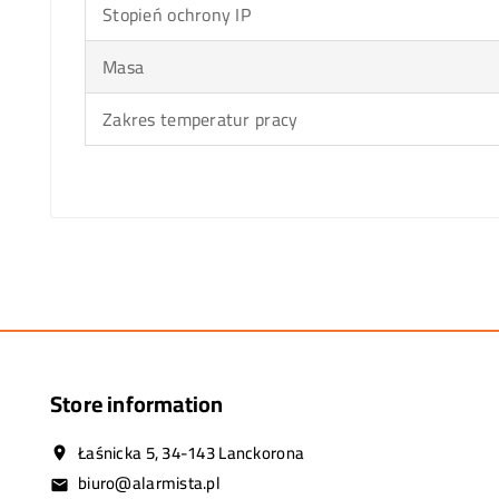
Stopień ochrony IP
Masa
Zakres temperatur pracy
Store information
Łaśnicka 5, 34-143 Lanckorona
location_on
biuro@alarmista.pl
email