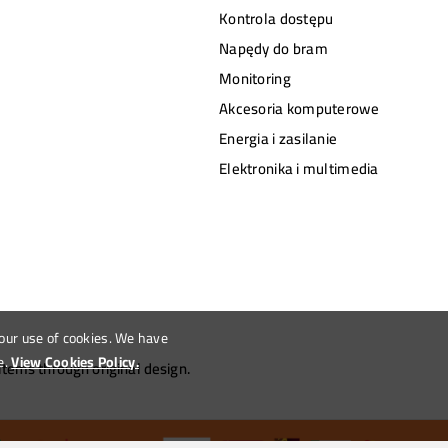
Kontrola dostępu
Napędy do bram
Monitoring
Akcesoria komputerowe
Energia i zasilanie
Elektronika i multimedia
 our use of cookies. We have
e.
View Cookies Policy.
tems through original design.