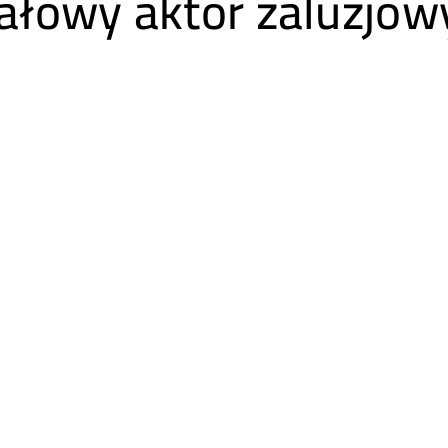
ałowy aktor żaluzjow