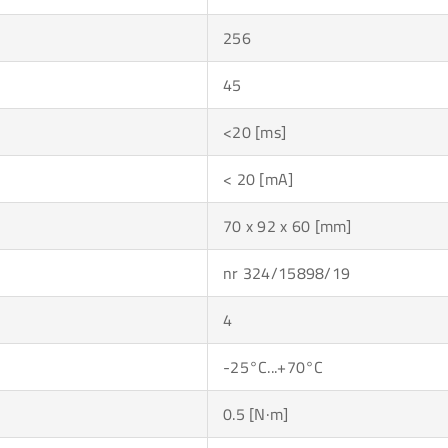
256
45
<20 [ms]
< 20 [mA]
70 x 92 x 60 [mm]
nr 324/15898/19
4
-25°C...+70°C
0.5 [N·m]