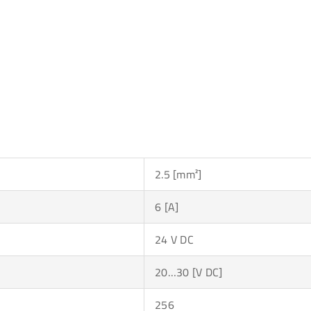
2.5 [mm²]
6 [A]
24 V DC
20…30 [V DC]
256