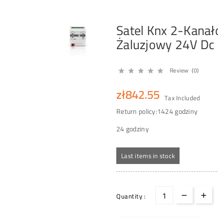
Satel Knx 2-Kanał
Żaluzjowy 24V Dc
Review (0)





zł842.55
Tax Included
Return policy:14
24 godziny
24 godziny
Last items in stock
Quantity :