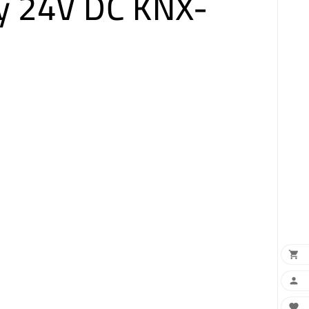
y 24V DC KNX-


