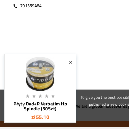
791359484
call

To give you the best possib





Płyty Dvd+R Verbatim Hp
published a new cookie
We are a global housewares p
Spindle (50Szt)
zł55.10