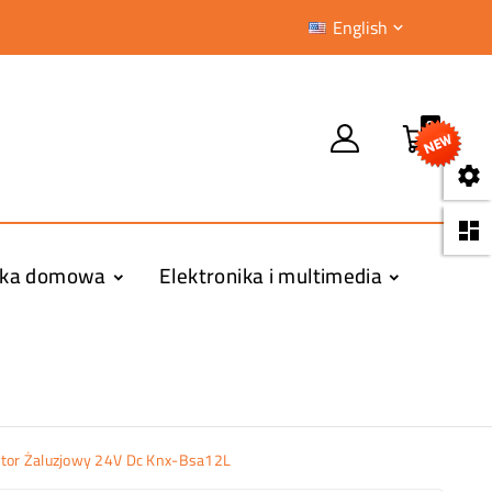
English

0


yka domowa
Elektronika i multimedia
ktor Żaluzjowy 24V Dc Knx-Bsa12L