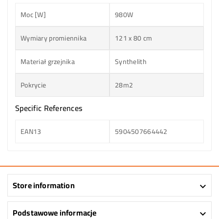
Moc [W]
980W
Wymiary promiennika
121 x 80 cm
Materiał grzejnika
Synthelith
Pokrycie
28m2
Specific References
EAN13
5904507664442
Store information

Podstawowe informacje
