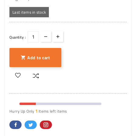
Last items in stock
Quantity :
Add to cart

1
Hurry Up Only
Items left items