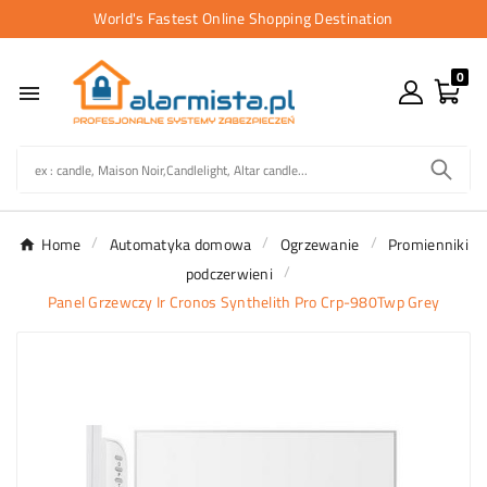
World's Fastest Online Shopping Destination
0

Home
Automatyka domowa
Ogrzewanie
Promienniki
podczerwieni
Panel Grzewczy Ir Cronos Synthelith Pro Crp-980Twp Grey