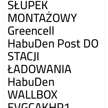
SŁUPEK
MONTAŻOWY
Greencell
HabuDen Post DO
STACJI
ŁADOWANIA
HabuDen
WALLBOX
EVGCAKHP1