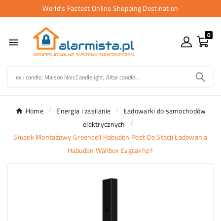
World's Fastest Online Shopping Destination
0

Home
Energia i zasilanie
Ładowarki do samochodów
elektrycznych
Słupek Montażowy Greencell Habuden Post Do Stacji Ładowania
Habuden Wallbox Evgcakhp1