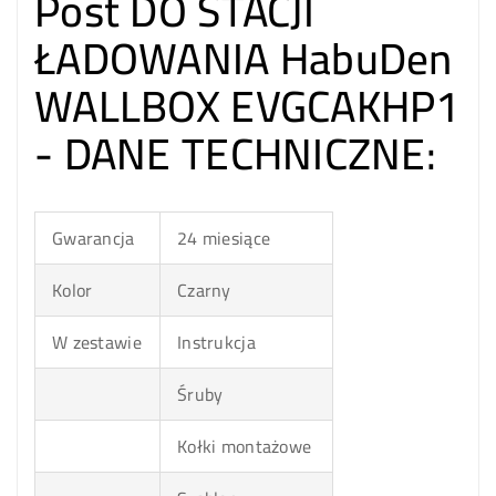
Post DO STACJI
ŁADOWANIA HabuDen
WALLBOX EVGCAKHP1
- DANE TECHNICZNE:
Gwarancja
24 miesiące
Kolor
Czarny
W zestawie
Instrukcja
Śruby
Kołki montażowe