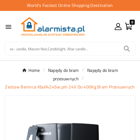
World's Fastest Online Shopping Destination
0

Home
Napędy do bram
Napędy do bram
przesuwnych
Zestaw Beninca Kbull424Sw.pm 24V Do 400Kg Bram Przesuwnych