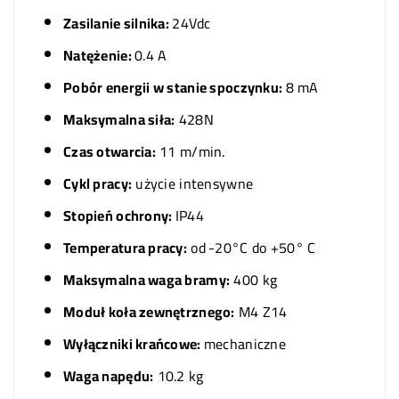
Zasilanie silnika:
24Vdc
Natężenie:
0.4 A
Pobór energii w stanie spoczynku:
8 mA
Maksymalna siła:
428N
Czas otwarcia:
11 m/min.
Cykl pracy:
użycie intensywne
Stopień ochrony:
IP44
Temperatura pracy:
od
-20°C do +50° C
Maksymalna waga bramy:
400 kg
Moduł koła zewnętrznego:
M4 Z14
Wyłączniki krańcowe:
mechaniczne
Waga napędu:
10.2 kg