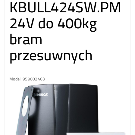
KBULL424SW.PM
24V do 400kg
bram
przesuwnych
Model: 959002463