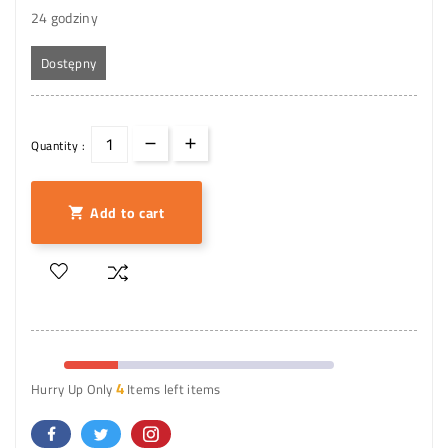
24 godziny
Dostępny
Quantity :
Add to cart

4
Hurry Up Only
Items left items