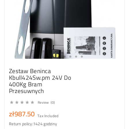
Zestaw Beninca
Kbull424Sw.pm 24V Do
400Kg Bram
Przesuwnych
Review (0)





zł987.50
Tax Included
Return policy:14
24 godziny