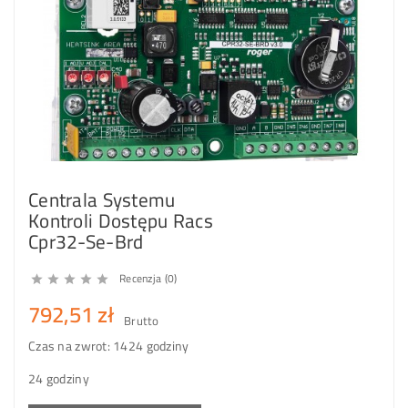
Centrala Systemu
Kontroli Dostępu Racs
Cpr32-Se-Brd
Recenzja (0)





792,51 zł
Brutto
Czas na zwrot: 14
24 godziny
24 godziny