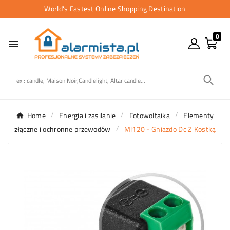
World's Fastest Online Shopping Destination
0

Home
Energia i zasilanie
Fotowoltaika
Elementy
złączne i ochronne przewodów
Ml120 - Gniazdo Dc Z Kostką