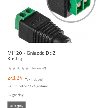
Ml120 - Gniazdo Dc Z
Kostką
Review (0)





zł3.24
Tax Included
Return policy:14
24 godziny
24 godziny
Dostępny