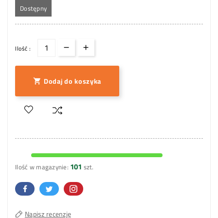
Dostępny
Ilość :
Dodaj do koszyka

101
Ilość w magazynie:
szt.
Napisz recenzję