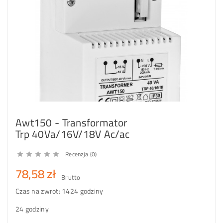
Awt150 - Transformator
Trp 40Va/16V/18V Ac/ac
Recenzja (0)





78,58 zł
Brutto
Czas na zwrot: 14
24 godziny
24 godziny