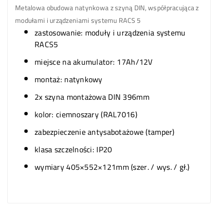
Metalowa obudowa natynkowa z szyną DIN, współpracująca z
modułami i urządzeniami systemu RACS 5
zastosowanie: moduły i urządzenia systemu
RACS5
miejsce na akumulator: 17Ah/12V
montaż: natynkowy
2x szyna montażowa DIN 396mm
kolor: ciemnoszary (RAL7016)
zabezpieczenie antysabotażowe (tamper)
klasa szczelności:
IP20
wymiary 405×552×121mm (szer. / wys. / gł.)