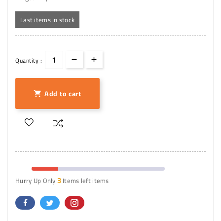
Last items in stock
Quantity :
Add to cart

3
Hurry Up Only
Items left items