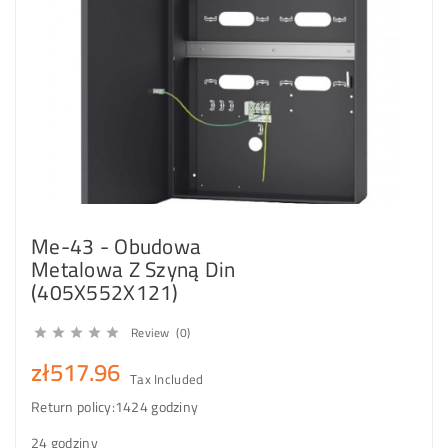
Me-43 - Obudowa
Metalowa Z Szyną Din
(405X552X121)
Review (0)





zł517.96
Tax Included
Return policy:14
24 godziny
24 godziny