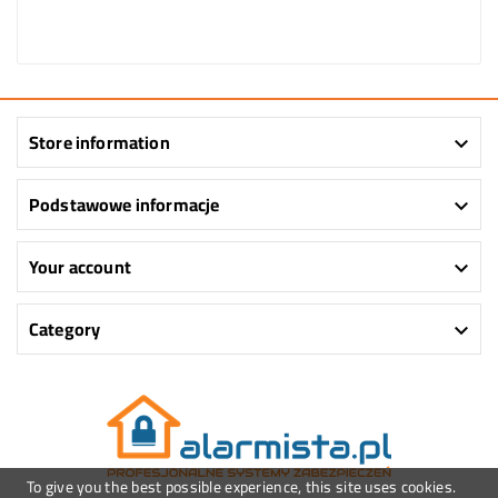
Store information

Podstawowe informacje

Your account

Category

To give you the best possible experience, this site uses cookies.