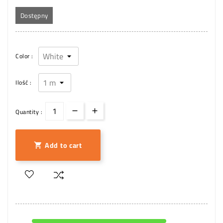
Dostępny
Color :
Ilość :
Quantity :
Add to cart
