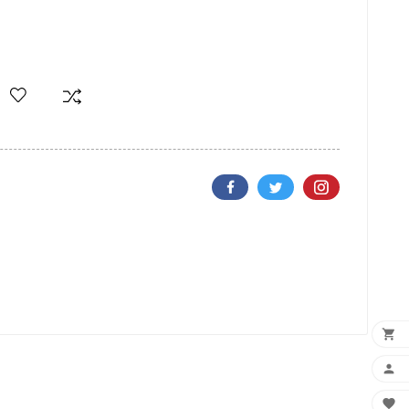


