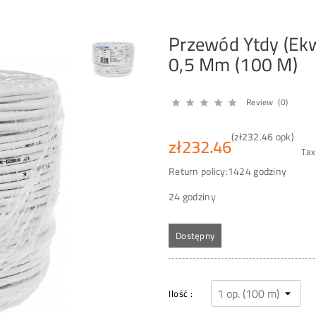
Przewód Ytdy (Ekw)
0,5 Mm (100 M)
Review (0)





(zł232.46 opk)
zł232.46
Tax
Return policy:14
24 godziny
24 godziny
Dostępny
Ilość :