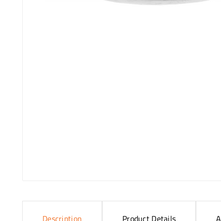
Description
Product Details
A