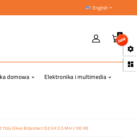
English

0


yka domowa
Elektronika i multimedia
 Ytdy (Ekw) Bitprotect (St) 6X 0,5 Mm (100 M)