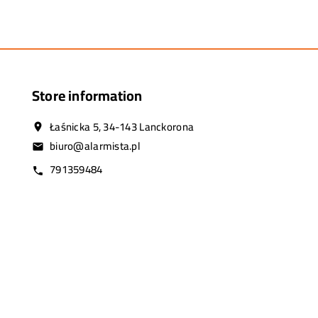
Store information
Łaśnicka 5, 34-143 Lanckorona
location_on
biuro@alarmista.pl
email
791359484
call