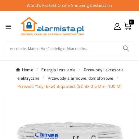
World's Fastest Online Shopping Destination
0

Home
Energia i zasilanie
Przewody i akcesoria
elektryczne
Przewody alarmowe, domofonowe
Przewód Ytdy (Ekw) Bitprotect (St) 8X 0,5 Mm (100 M)