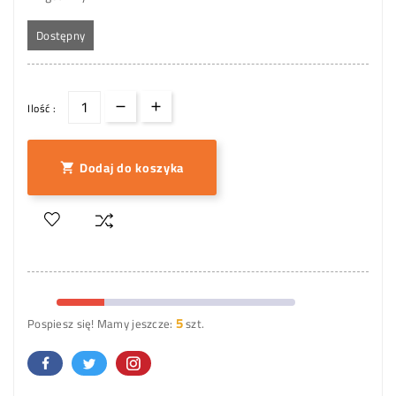
Dostępny
Ilość :
Dodaj do koszyka

5
Pospiesz się! Mamy jeszcze:
szt.