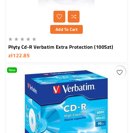
Add To Cart





Płyty Cd-R Verbatim Extra Protection (100Szt)
zł122.85
New
favorite_border