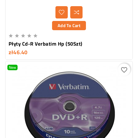
Add To Cart





Płyty Cd-R Verbatim Hp (50Szt)
zł46.40
New
favorite_border