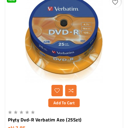
favorite_border
Add To Cart





Płyty Dvd-R Verbatim Azo (25Szt)
zł47.85