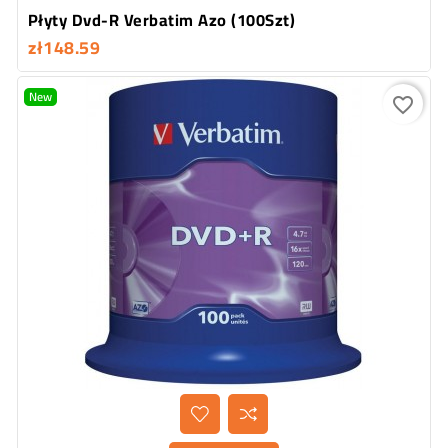
Płyty Dvd-R Verbatim Azo (100Szt)
zł148.59
New
favorite_border