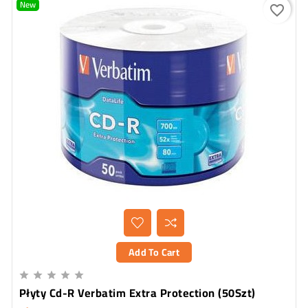
New
favorite_border
Add To Cart





Płyty Cd-R Verbatim Extra Protection (50Szt)