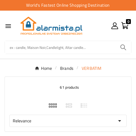
World's Fastest Online Shopping Destination
0

Home
Brands
VERBATIM
61 products
Relevance
