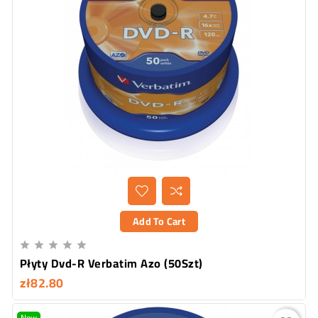
Add To Cart





Płyty Dvd-R Verbatim Azo (50Szt)
zł82.80
New