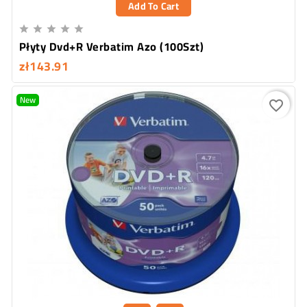
Add To Cart





Płyty Dvd+R Verbatim Azo (100Szt)
zł143.91
New
favorite_border