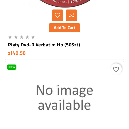
Add To Cart





Płyty Dvd-R Verbatim Hp (50Szt)
zł48.58
New
favorite_border