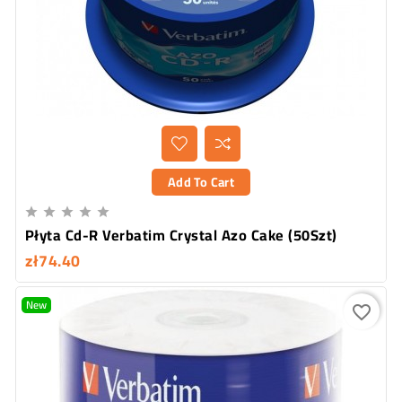
Add To Cart





Płyta Cd-R Verbatim Crystal Azo Cake (50Szt)
zł74.40
New
favorite_border