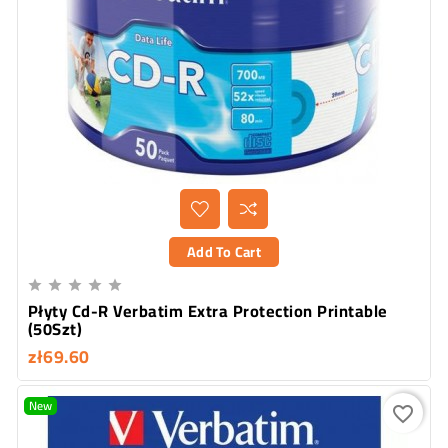
Add To Cart





Płyty Cd-R Verbatim Extra Protection Printable
(50Szt)
zł69.60
New
favorite_border