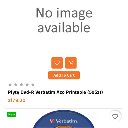
Add To Cart





Płyty Dvd-R Verbatim Azo Printable (50Szt)
zł79.20
New
favorite_border