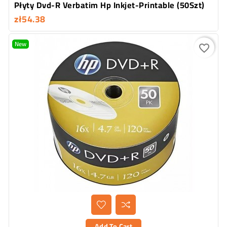
Płyty Dvd-R Verbatim Hp Inkjet-Printable (50Szt)
zł54.38
New
favorite_border
Add To Cart