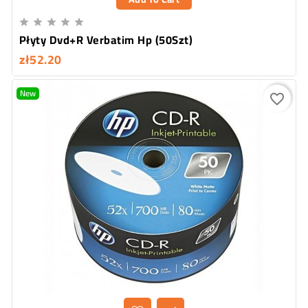





Płyty Dvd+R Verbatim Hp (50Szt)
zł52.20
New
favorite_border