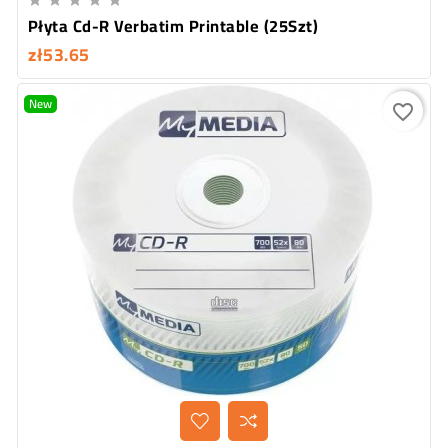





Płyta Cd-R Verbatim Printable (25Szt)
zł53.65
New
favorite_border