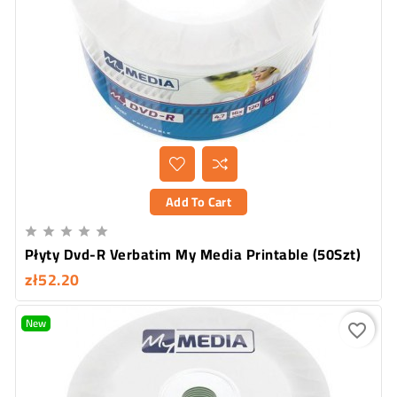
Add To Cart





Płyty Dvd-R Verbatim My Media Printable (50Szt)
zł52.20
New
favorite_border