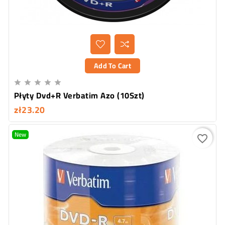
Add To Cart





Płyty Dvd+R Verbatim Azo (10Szt)
zł23.20
New
favorite_border