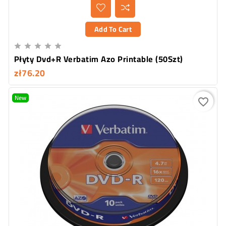
Add To Cart





Płyty Dvd+R Verbatim Azo Printable (50Szt)
zł76.20
New
favorite_border