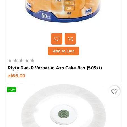
Add To Cart





Płyty Dvd-R Verbatim Azo Cake Box (50Szt)
zł66.00
New
favorite_border