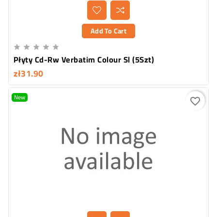
Add To Cart





Płyty Cd-Rw Verbatim Colour Sl (5Szt)
zł31.90
New
favorite_border