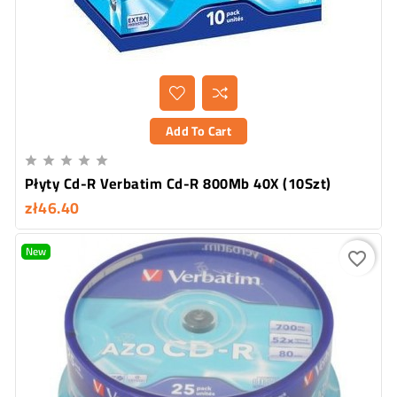
Add To Cart





Płyty Cd-R Verbatim Cd-R 800Mb 40X (10Szt)
zł46.40
New
favorite_border