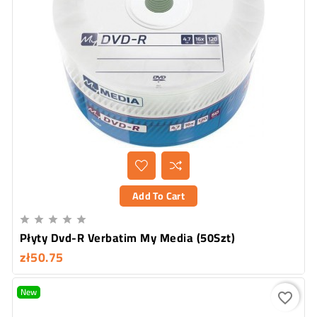
Add To Cart





Płyty Dvd-R Verbatim My Media (50Szt)
zł50.75
New
favorite_border