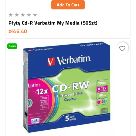
Add To Cart





Płyty Cd-R Verbatim My Media (50Szt)
zł46.40
New
favorite_border