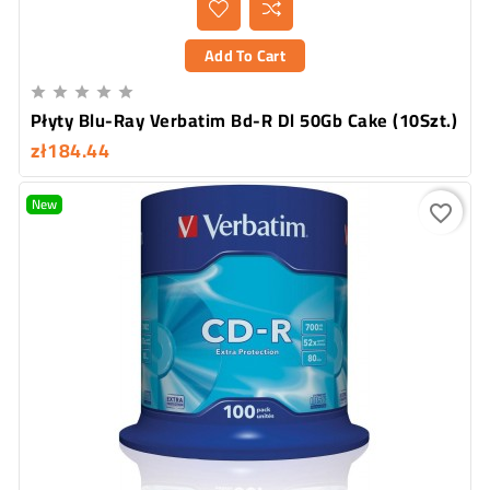
Add To Cart





Płyty Blu-Ray Verbatim Bd-R Dl 50Gb Cake (10Szt.)
zł184.44
New
favorite_border