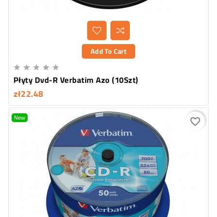
Add To Cart





Płyty Dvd-R Verbatim Azo (10Szt)
zł22.48
New
favorite_border