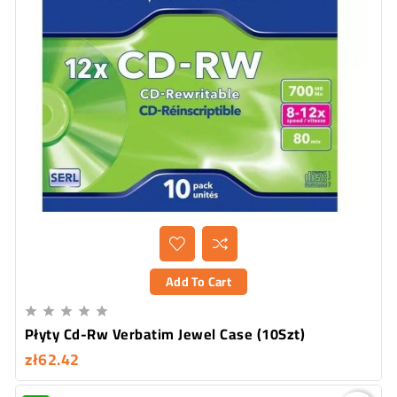
Add To Cart





Płyty Cd-Rw Verbatim Jewel Case (10Szt)
zł62.42