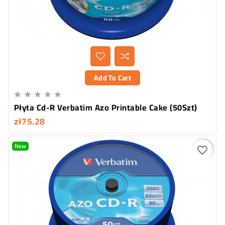
Add To Cart





Płyta Cd-R Verbatim Azo Printable Cake (50Szt)
zł75.28
New
favorite_border