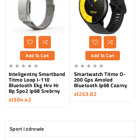
Add To Cart
Add To Cart










Inteligentny Smartband
Smartwatch Titmo O-
Titmo Loop I-110
200 Gps Amoled
Bluetooth Ekg Hrv Hr
Bluetooth Ip68 Czarny
Bp Spo2 Ip68 Srebrny
zł263.82
zł304.42
Sport i zdrowie