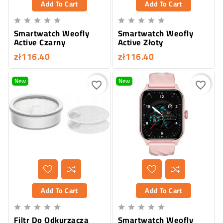
Add To Cart
Add To Cart










Smartwatch Weofly
Smartwatch Weofly
Active Czarny
Active Złoty
zł116.40
zł116.40
New
New
favorite_border
favorite_border
Add To Cart
Add To Cart










Filtr Do Odkurzacza
Smartwatch Weofly