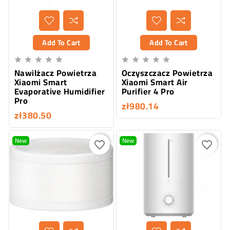
Add To Cart
Add To Cart










Nawilżacz Powietrza
Oczyszczacz Powietrza
Xiaomi Smart
Xiaomi Smart Air
Evaporative Humidifier
Purifier 4 Pro
Pro
zł980.14
zł380.50
New
New
favorite_border
favorite_border