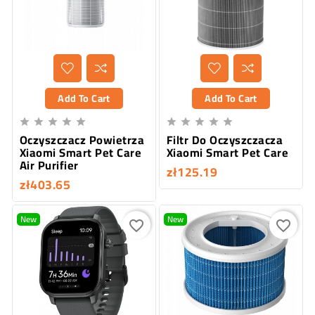
Add To Cart
Add To Cart










Oczyszczacz Powietrza
Filtr Do Oczyszczacza
Xiaomi Smart Pet Care
Xiaomi Smart Pet Care
Air Purifier
zł125.19
zł403.65
New
New
favorite_border
favorite_border