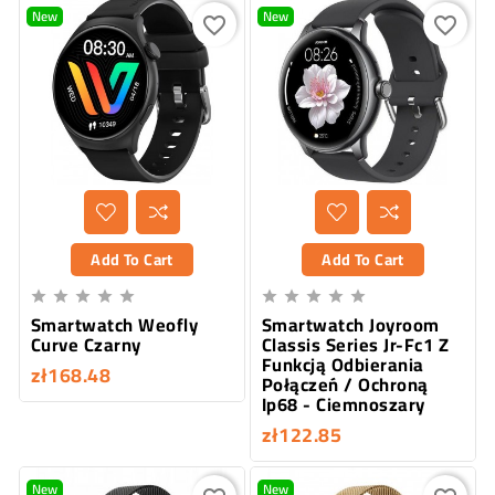
New
New
favorite_border
favorite_border
Add To Cart
Add To Cart










Smartwatch Weofly
Smartwatch Joyroom
Curve Czarny
Classis Series Jr-Fc1 Z
Funkcją Odbierania
zł168.48
Połączeń / Ochroną
Ip68 - Ciemnoszary
zł122.85
New
New