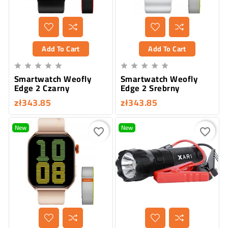
Add To Cart
Add To Cart










Smartwatch Weofly
Smartwatch Weofly
Edge 2 Czarny
Edge 2 Srebrny
zł343.85
zł343.85
New
New
favorite_border
favorite_border