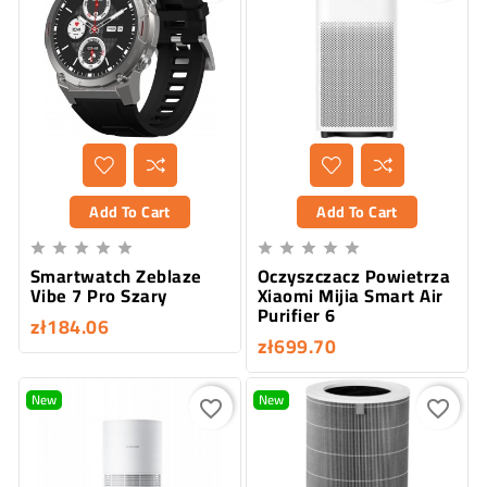
Add To Cart
Add To Cart










Smartwatch Zeblaze
Oczyszczacz Powietrza
Vibe 7 Pro Szary
Xiaomi Mijia Smart Air
Purifier 6
zł184.06
zł699.70
New
New
favorite_border
favorite_border