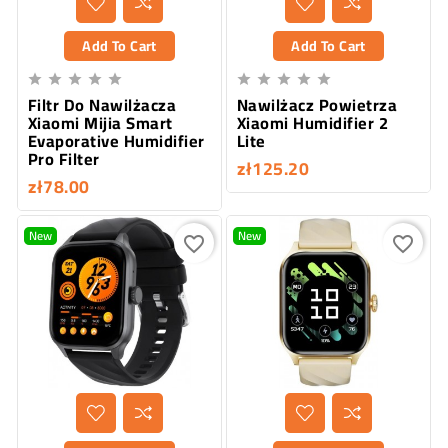
Add To Cart
Add To Cart










Filtr Do Nawilżacza
Nawilżacz Powietrza
Xiaomi Mijia Smart
Xiaomi Humidifier 2
Evaporative Humidifier
Lite
Pro Filter
zł125.20
zł78.00
New
New
favorite_border
favorite_border