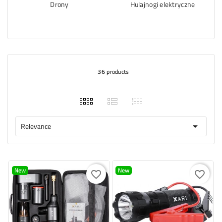
Drony
Hulajnogi elektryczne
36 products
Relevance

New
New
favorite_border
favorite_border