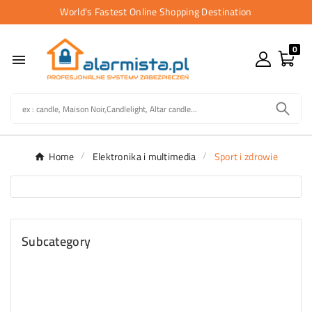
World's Fastest Online Shopping Destination
0

Home
Elektronika i multimedia
Sport i zdrowie
Subcategory