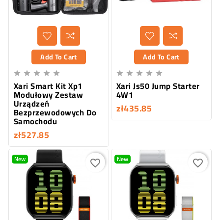
Add To Cart
Add To Cart










Xari Smart Kit Xp1
Xari Js50 Jump Starter
Modułowy Zestaw
4W1
Urządzeń
zł435.85
Bezprzewodowych Do
Samochodu
zł527.85
New
New
favorite_border
favorite_border