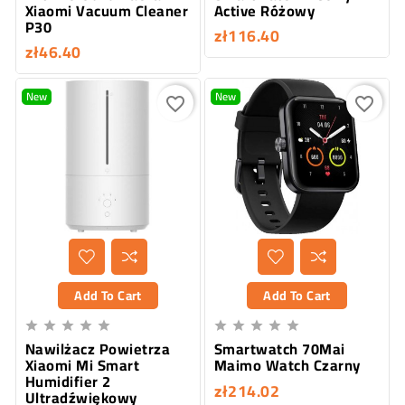
Xiaomi Vacuum Cleaner
Active Różowy
P30
zł116.40
zł46.40
New
New
favorite_border
favorite_border
Add To Cart
Add To Cart










Nawilżacz Powietrza
Smartwatch 70Mai
Xiaomi Mi Smart
Maimo Watch Czarny
Humidifier 2
zł214.02
Ultradźwiękowy