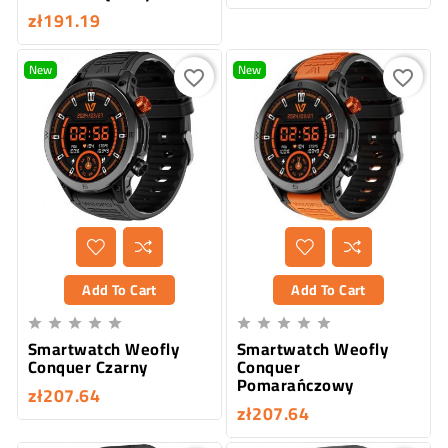
zł191.19
New
New
favorite_border
favorite_border
Add To Cart
Add To Cart










Smartwatch Weofly
Smartwatch Weofly
Conquer Czarny
Conquer
Pomarańczowy
zł207.64
zł207.64