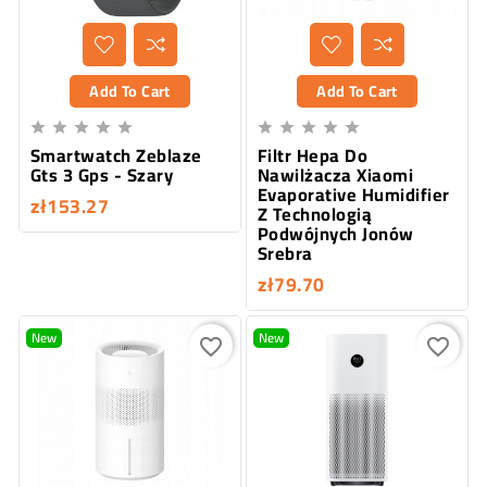
Add To Cart
Add To Cart










Smartwatch Zeblaze
Filtr Hepa Do
Gts 3 Gps - Szary
Nawilżacza Xiaomi
Evaporative Humidifier
zł153.27
Z Technologią
Podwójnych Jonów
Srebra
zł79.70
New
New
favorite_border
favorite_border