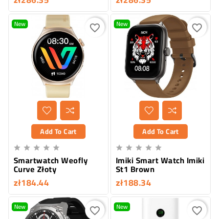
New
New
favorite_border
favorite_border
Add To Cart
Add To Cart










Smartwatch Weofly
Imiki Smart Watch Imiki
Curve Złoty
St1 Brown
zł184.44
zł188.34
New
New
favorite_border
favorite_border