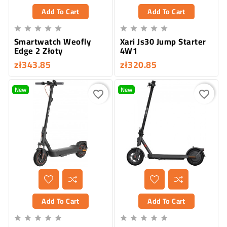
Add To Cart
Add To Cart










Smartwatch Weofly
Xari Js30 Jump Starter
Edge 2 Złoty
4W1
zł343.85
zł320.85
New
New
favorite_border
favorite_border
Add To Cart
Add To Cart









