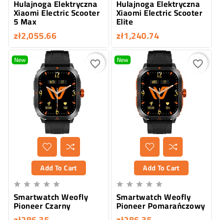
Hulajnoga Elektryczna
Hulajnoga Elektryczna
Xiaomi Electric Scooter
Xiaomi Electric Scooter
5 Max
Elite
zł2,055.66
zł1,240.74
New
New
favorite_border
favorite_border
Add To Cart
Add To Cart










Smartwatch Weofly
Smartwatch Weofly
Pioneer Czarny
Pioneer Pomarańczowy
zł286.35
zł286.35