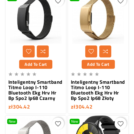
favorite_border
favorite_border
Add To Cart
Add To Cart










Inteligentny Smartband
Inteligentny Smartband
Titmo Loop I-110
Titmo Loop I-110
Bluetooth Ekg Hrv Hr
Bluetooth Ekg Hrv Hr
Bp Spo2 Ip68 Czarny
Bp Spo2 Ip68 Złoty
zł304.42
zł304.42
New
New
favorite_border
favorite_border