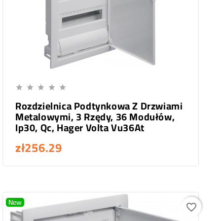
Add To Cart





Rozdzielnica Podtynkowa Z Drzwiami
Metalowymi, 3 Rzędy, 36 Modułów,
Ip30, Qc, Hager Volta Vu36At
zł256.29
New
favorite_border