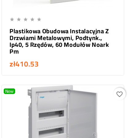
Add To Cart





Plastikowa Obudowa Instalacyjna Z
Drzwiami Metalowymi, Podtynk.,
Ip40, 5 Rzędów, 60 Modułów Noark
Pm
zł410.53
New
favorite_border