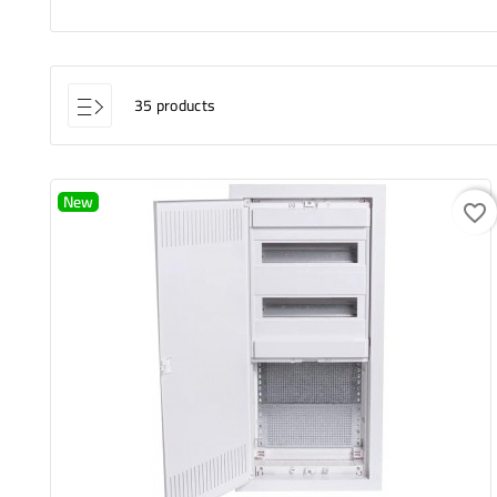
35 products
New
favorite_border