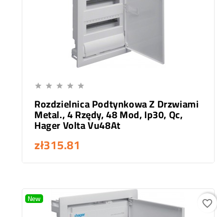
Add To Cart





Rozdzielnica Podtynkowa Z Drzwiami
Metal., 4 Rzędy, 48 Mod, Ip30, Qc,
Hager Volta Vu48At
zł315.81
New
favorite_border