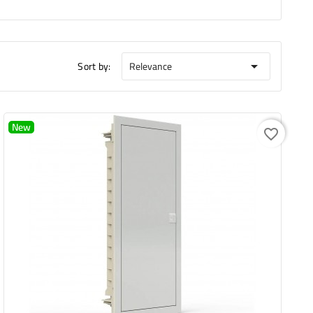
Sort by:
Relevance

New
favorite_border