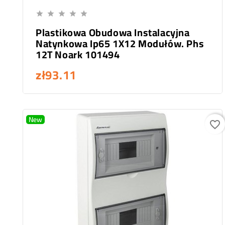
Add To Cart





Plastikowa Obudowa Instalacyjna
Natynkowa Ip65 1X12 Modułów. Phs
12T Noark 101494
zł93.11
New
favorite_border