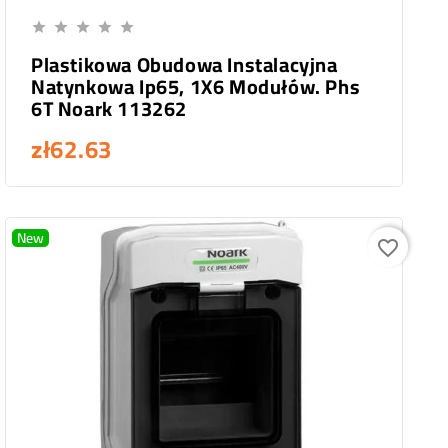
Add To Cart





Plastikowa Obudowa Instalacyjna
Natynkowa Ip65, 1X6 Modułów. Phs
6T Noark 113262
zł62.63
New
favorite_border