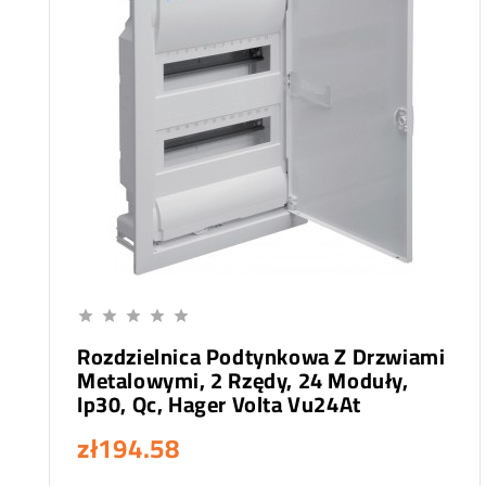
Add To Cart





Rozdzielnica Podtynkowa Z Drzwiami
Metalowymi, 2 Rzędy, 24 Moduły,
Ip30, Qc, Hager Volta Vu24At
zł194.58