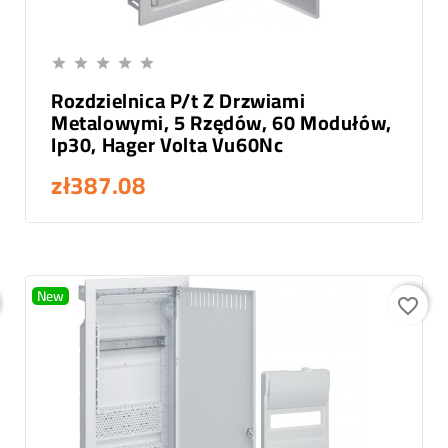
Add To Cart





Rozdzielnica P/t Z Drzwiami
Metalowymi, 5 Rzędów, 60 Modułów,
Ip30, Hager Volta Vu60Nc
zł387.08
New
favorite_border