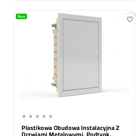
New
favorite_border
Add To Cart





Plastikowa Obudowa Instalacyjna Z
Drzwiami Metalowymi, Podtynk.,