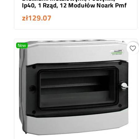
Ip40, 1 Rząd, 12 Modułów Noark Pmf
zł129.07
New
favorite_border