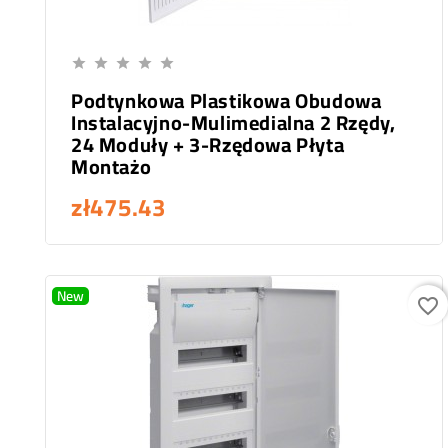
Add To Cart





Podtynkowa Plastikowa Obudowa
Instalacyjno-Mulimedialna 2 Rzędy,
24 Moduły + 3-Rzędowa Płyta
Montażo
zł475.43
New
favorite_border