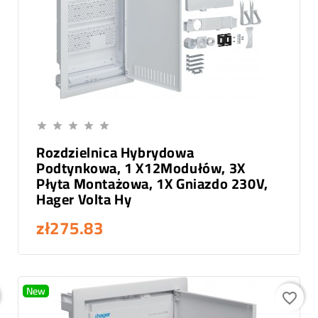
Add To Cart





Rozdzielnica Hybrydowa
Podtynkowa, 1 X12Modułów, 3X
Płyta Montażowa, 1X Gniazdo 230V,
Hager Volta Hy
zł275.83
New
favorite_border