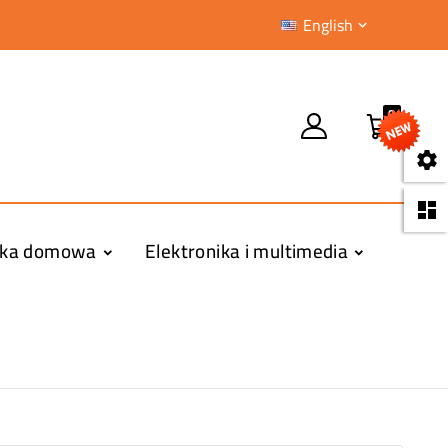
English

0


yka domowa
Elektronika i multimedia