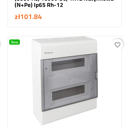
(N+Pe) Ip65 Rh-12
zł101.84
New
favorite_border