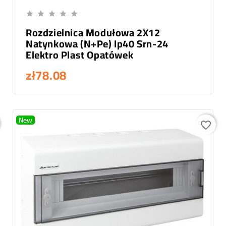
Add To Cart





Rozdzielnica Modułowa 2X12
Natynkowa (N+Pe) Ip40 Srn-24
Elektro Plast Opatówek
zł78.08
New
favorite_border