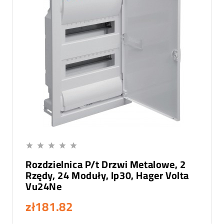
Add To Cart





Rozdzielnica P/t Drzwi Metalowe, 2
Rzędy, 24 Moduły, Ip30, Hager Volta
Vu24Ne
zł181.82