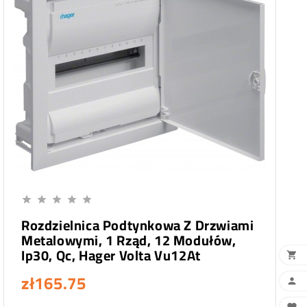
Add To Cart





Rozdzielnica Podtynkowa Z Drzwiami
Metalowymi, 1 Rząd, 12 Modułów,
Ip30, Qc, Hager Volta Vu12At

zł165.75
