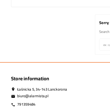
Sorry 
Search 
Store information
Łaśnicka 5, 34-143 Lanckorona
location_on
biuro@alarmista.pl
email
791359484
call