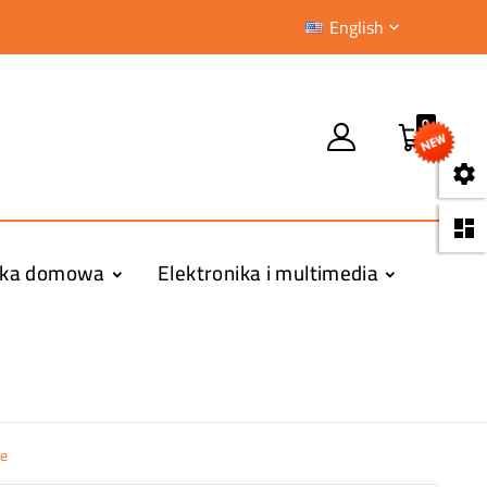
English

0


yka domowa
Elektronika i multimedia
ne