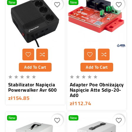
New
New
favorite_border
favorite_border
Add To Cart
Add To Cart










Stabilizator Napięcia
Adapter Poe Obniżający
Powerwalker Avr 600
Napięcie Atte Sdip-20-
Ad0
zł154.85
zł112.74
New
New
favorite_border
favorite_border