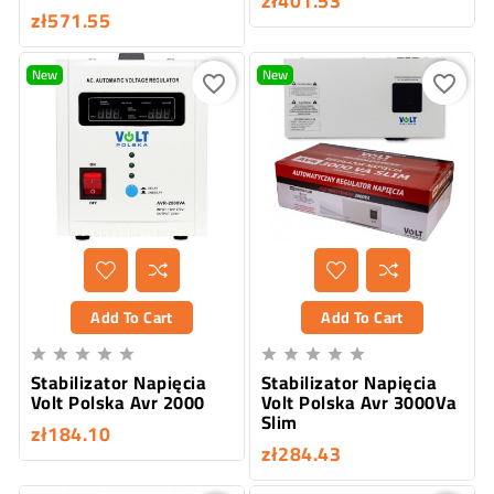
zł401.53
zł571.55
New
New
favorite_border
favorite_border
Add To Cart
Add To Cart










Stabilizator Napięcia
Stabilizator Napięcia
Volt Polska Avr 2000
Volt Polska Avr 3000Va
Slim
zł184.10
zł284.43