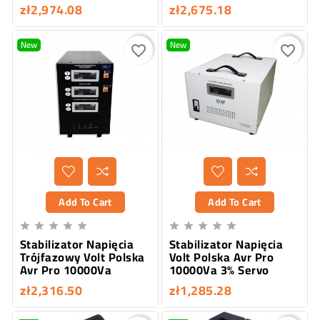
zł2,974.08
zł2,675.18
New
New
favorite_border
favorite_border
Add To Cart
Add To Cart










Stabilizator Napięcia
Stabilizator Napięcia
Trójfazowy Volt Polska
Volt Polska Avr Pro
Avr Pro 10000Va
10000Va 3% Servo
zł2,316.50
zł1,285.28