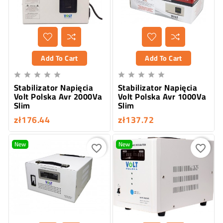
Add To Cart
Add To Cart










Stabilizator Napięcia
Stabilizator Napięcia
Volt Polska Avr 2000Va
Volt Polska Avr 1000Va
Slim
Slim
zł176.44
zł137.72
New
New
favorite_border
favorite_border