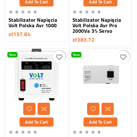
Add To Cart
Add To Cart










Stabilizator Napięcia
Stabilizator Napięcia
Volt Polska Avr 1000
Volt Polska Avr Pro
2000Va 3% Servo
zł157.84
zł383.72
New
New
favorite_border
favorite_border
Add To Cart
Add To Cart









