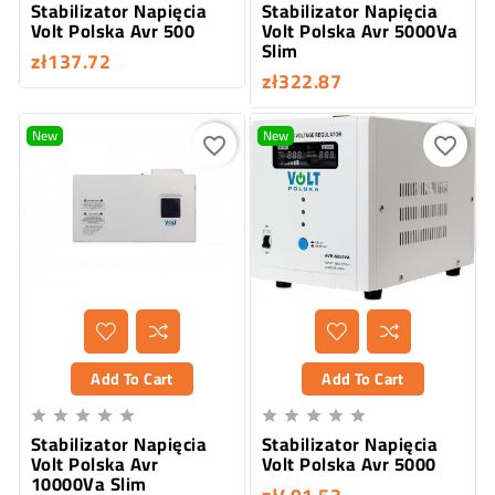
Stabilizator Napięcia
Stabilizator Napięcia
Volt Polska Avr 500
Volt Polska Avr 5000Va
Slim
zł137.72
zł322.87
New
New
favorite_border
favorite_border
Add To Cart
Add To Cart










Stabilizator Napięcia
Stabilizator Napięcia
Volt Polska Avr
Volt Polska Avr 5000
10000Va Slim