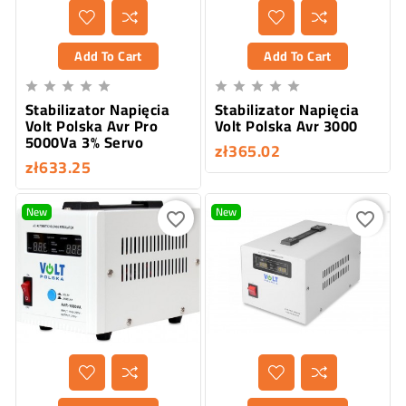
Add To Cart
Add To Cart










Stabilizator Napięcia
Stabilizator Napięcia
Volt Polska Avr Pro
Volt Polska Avr 3000
5000Va 3% Servo
zł365.02
zł633.25
New
New
favorite_border
favorite_border