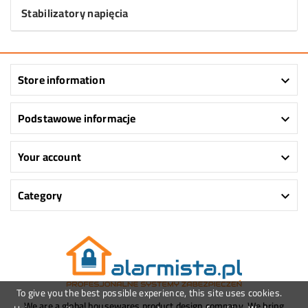
Stabilizatory napięcia
Store information

Podstawowe informacje

Your account

Category

To give you the best possible experience, this site uses cookies.
We are a global housewares product design company. We bring