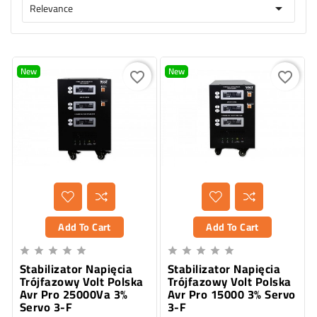
Relevance

New
New
favorite_border
favorite_border
Add To Cart
Add To Cart










Stabilizator Napięcia
Stabilizator Napięcia
Trójfazowy Volt Polska
Trójfazowy Volt Polska
Avr Pro 25000Va 3%
Avr Pro 15000 3% Servo
Servo 3-F
3-F