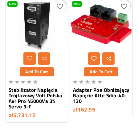
New
New
favorite_border
favorite_border
Add To Cart
Add To Cart










Stabilizator Napięcia
Adapter Poe Obniżający
Trójfazowy Volt Polska
Napięcie Atte Sdip-40-
Avr Pro 45000Va 3%
120
Servo 3-F
zł162.95
zł5,731.12