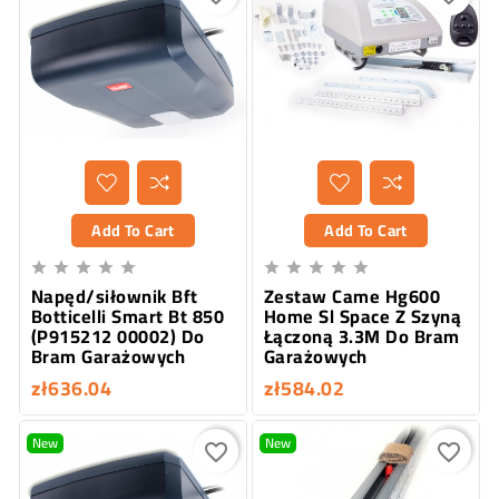
Add To Cart
Add To Cart










Napęd/siłownik Bft
Zestaw Came Hg600
Botticelli Smart Bt 850
Home Sl Space Z Szyną
(P915212 00002) Do
Łączoną 3.3M Do Bram
Bram Garażowych
Garażowych
zł636.04
zł584.02
New
New
favorite_border
favorite_border