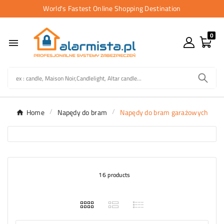
World's Fastest Online Shopping Destination
0

Home
Napędy do bram
Napędy do bram garażowych
16 products