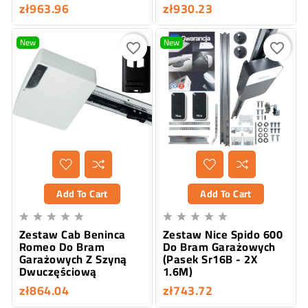
zł963.96
zł930.23
New
New
favorite_border
favorite_border
Add To Cart
Add To Cart










Zestaw Cab Beninca
Zestaw Nice Spido 600
Romeo Do Bram
Do Bram Garażowych
Garażowych Z Szyną
(Pasek Sr16B - 2X
Dwuczęściową
1.6M)
zł864.04
zł743.72