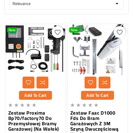
Relevance

New
New
favorite_border
favorite_border
Add To Cart
Add To Cart










Zestaw Proxima
Zestaw Faac D1000
Bp70/factory70 Do
Fds Do Bram
Przemysłowej Bramy
Garażowych Z 3M
Garażowej (Na Wałek)
Szyną Dwuczęściową