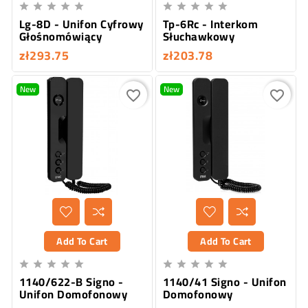










Lg-8D - Unifon Cyfrowy
Tp-6Rc - Interkom
Głośnomówiący
Słuchawkowy
zł293.75
zł203.78
New
New
favorite_border
favorite_border
Add To Cart
Add To Cart










1140/622-B Signo -
1140/41 Signo - Unifon
Unifon Domofonowy
Domofonowy