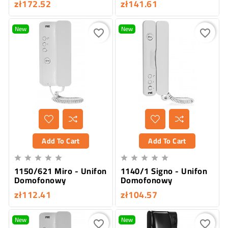
zł172.52
zł141.61
New
New
favorite_border
favorite_border
Add To Cart
Add To Cart










1150/621 Miro - Unifon
1140/1 Signo - Unifon
Domofonowy
Domofonowy
zł112.41
zł104.57
New
New
favorite_border
favorite_border