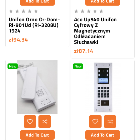
Add To Cart
Add To Cart










Unifon Orno Or-Dom-
Aco Up940 Unifon
Rl-901Ud (Rl-3208U)
Cyfrowy Z
1924
Magnetycznym
Odkładaniem
zł94.34
Słuchawki
zł87.14
New
New
Add To Cart
Add To Cart