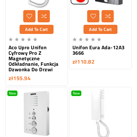
Add To Cart
Add To Cart










Aco Upro Unifon
Unifon Eura Ada-12A3
Cyfrowy Pro Z
3666
Magnetyczne
zł110.82
Odkładnanie, Funkcja
Dzwonka Do Drzwi
zł155.94
New
New