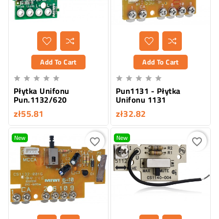
Add To Cart
Add To Cart










Płytka Unifonu
Pun1131 - Płytka
Pun.1132/620
Unifonu 1131
zł55.81
zł32.82
New
New
favorite_border
favorite_border