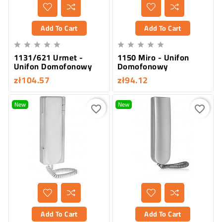
Add To Cart
Add To Cart










1131/621 Urmet -
1150 Miro - Unifon
Unifon Domofonowy
Domofonowy
zł104.57
zł94.12
New
New
favorite_border
favorite_border
Add To Cart
Add To Cart