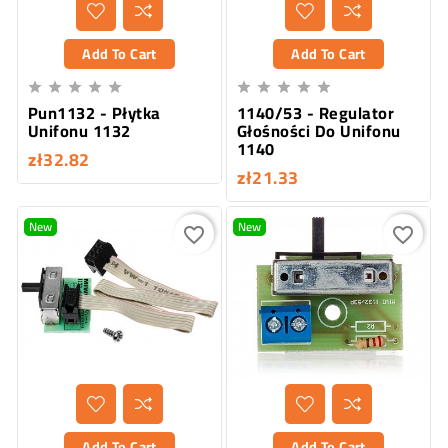
Add To Cart
Add To Cart










Pun1132 - Płytka
1140/53 - Regulator
Unifonu 1132
Głośności Do Unifonu
1140
zł32.82
zł21.33
New
New
favorite_border
favorite_border
Add To Cart
Add To Cart