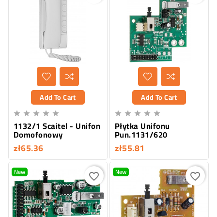
Add To Cart
Add To Cart










1132/1 Scaitel - Unifon
Płytka Unifonu
Domofonowy
Pun.1131/620
zł65.36
zł55.81
New
New
favorite_border
favorite_border