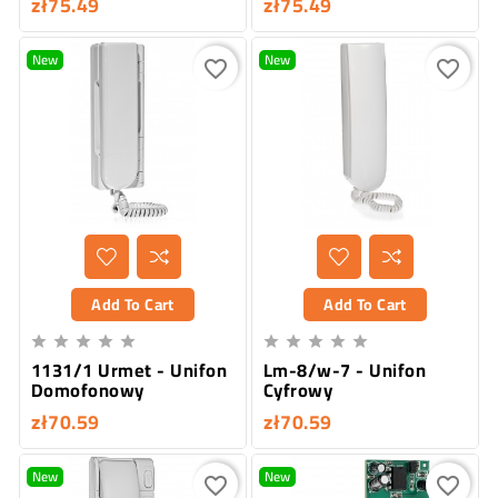
zł75.49
zł75.49
New
New
favorite_border
favorite_border
Add To Cart
Add To Cart










1131/1 Urmet - Unifon
Lm-8/w-7 - Unifon
Domofonowy
Cyfrowy
zł70.59
zł70.59
New
New
favorite_border
favorite_border