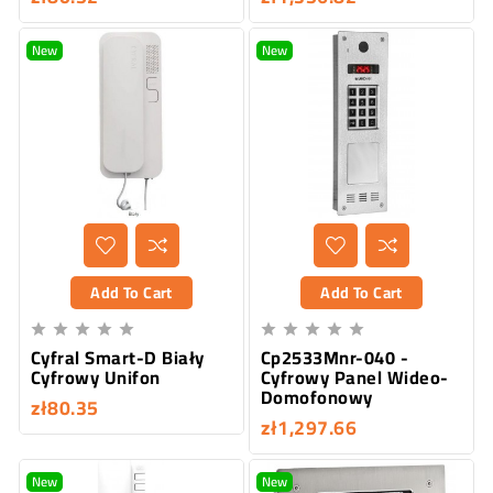
New
New
Add To Cart
Add To Cart










Cyfral Smart-D Biały
Cp2533Mnr-040 -
Cyfrowy Unifon
Cyfrowy Panel Wideo-
Domofonowy
zł80.35
zł1,297.66
New
New