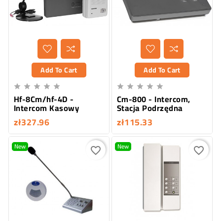
Add To Cart
Add To Cart










Hf-8Cm/hf-4D -
Cm-800 - Intercom,
Intercom Kasowy
Stacja Podrzędna
zł327.96
zł115.33
New
New
favorite_border
favorite_border