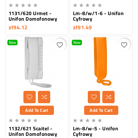










1131/620 Urmet -
Lm-8/w/1-6 - Unifon
Unifon Domofonowy
Cyfrowy
zł94.12
zł91.49
New
New
favorite_border
favorite_border
Add To Cart
Add To Cart










1132/621 Scaitel -
Lm-8/w-5 - Unifon
Unifon Domofonowy
Cyfrowy