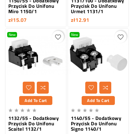
1150/55 - Dodatkowy
1131/100 - Dodatkowy
Przycisk Do Unifonu
Przycisk Do Unifonu
Miro 1150/1
Urmet 1131/1
zł15.07
zł12.91
New
New
favorite_border
favorite_border
Add To Cart
Add To Cart










1132/55 - Dodatkowy
1140/55 - Dodatkowy
Przycisk Do Unifonu
Przycisk Do Unifonu
Scaitel 1132/1
Signo 1140/1