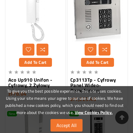
Add To Cart
Add To Cart










Aco Up910 Unifon -
Cp3113Tp - Cyfrowy
Cyfrowy, 2 Żyłowy
Panel Wideo-
Domofonowy
To give you the best possible experience, this site uses cookies.
zł78.64
zł1,223.45
Using your site means your agree to our use of cookies. We have
published a new cookies policy, which you should need to find out
more about the cookies we use.
View Cookies Policy.
New
New
Accept All