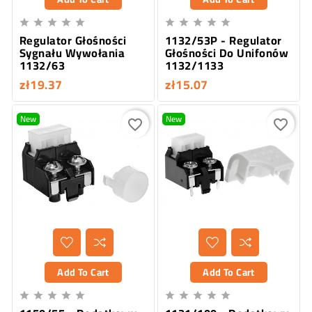










Regulator Głośności
1132/53P - Regulator
Sygnału Wywołania
Głośności Do Unifonów
1132/63
1132/1133
zł19.37
zł15.07
New
New
favorite_border
favorite_border
Add To Cart
Add To Cart









