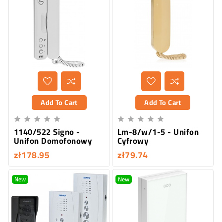
Add To Cart
Add To Cart










1140/522 Signo -
Lm-8/w/1-5 - Unifon
Unifon Domofonowy
Cyfrowy
zł178.95
zł79.74
New
New