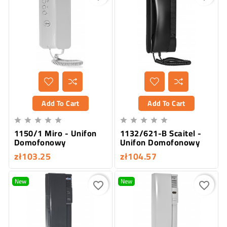
Add To Cart
Add To Cart










1150/1 Miro - Unifon
1132/621-B Scaitel -
Domofonowy
Unifon Domofonowy
zł103.25
zł104.57
New
New
favorite_border
favorite_border