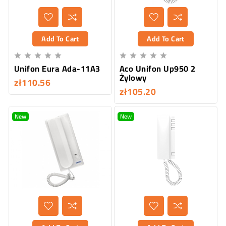
Add To Cart
Add To Cart










Unifon Eura Ada-11A3
Aco Unifon Up950 2
Żylowy
zł110.56
zł105.20
New
New