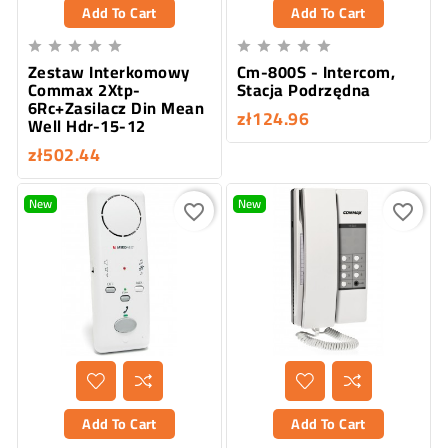
Add To Cart
Add To Cart










Zestaw Interkomowy
Cm-800S - Intercom,
Commax 2Xtp-
Stacja Podrzędna
6Rc+Zasilacz Din Mean
zł124.96
Well Hdr-15-12
zł502.44
New
New
favorite_border
favorite_border
Add To Cart
Add To Cart