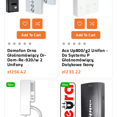
Add To Cart
Add To Cart










Domofon Orno
Aco Up800/g2 Unifon -
Głośnomówiący Or-
Do Systemu P
Dom-Re-920/w 2
Głośnomówiący,
Unifony
Dotykowe Ikony
zł256.42
zł233.22
New
New