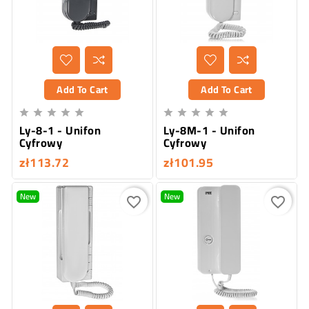
Add To Cart
Add To Cart










Ly-8-1 - Unifon
Ly-8M-1 - Unifon
Cyfrowy
Cyfrowy
zł113.72
zł101.95
New
New
favorite_border
favorite_border