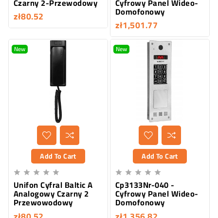
Czarny 2-Przewodowy
Cyfrowy Panel Wideo-
Domofonowy
zł80.52
zł1,501.77
New
New
Add To Cart
Add To Cart










Unifon Cyfral Baltic A
Cp3133Nr-040 -
Analogowy Czarny 2
Cyfrowy Panel Wideo-
Przewowodowy
Domofonowy
zł80.52
zł1,356.82