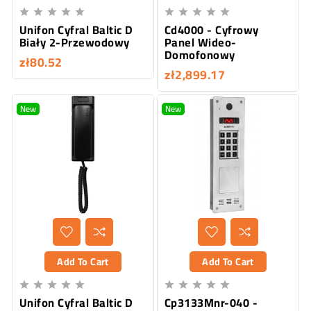










Unifon Cyfral Baltic D
Cd4000 - Cyfrowy
Biały 2-Przewodowy
Panel Wideo-
Domofonowy
zł80.52
zł2,899.17
New
New
Add To Cart
Add To Cart










Unifon Cyfral Baltic D
Cp3133Mnr-040 -