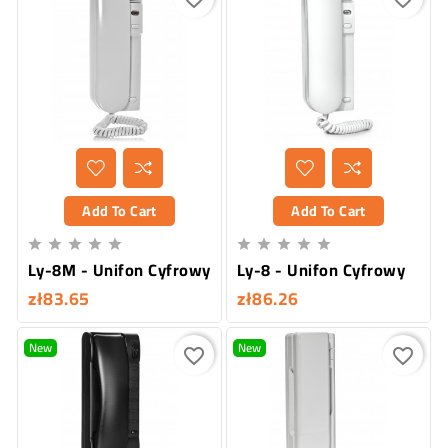
Add To Cart
Add To Cart










Ly-8M - Unifon Cyfrowy
Ly-8 - Unifon Cyfrowy
zł83.65
zł86.26
New
New
favorite_border
favorite_border