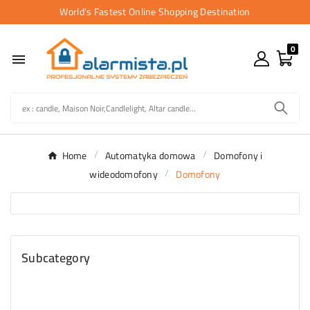
World's Fastest Online Shopping Destination
0

Home
Automatyka domowa
Domofony i
wideodomofony
Domofony
Subcategory