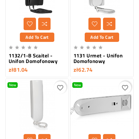
Add To Cart
Add To Cart










1132/1-B Scaitel -
1131 Urmet - Unifon
Unifon Domofonowy
Domofonowy
zł81.04
zł62.74
New
New
favorite_border
favorite_border