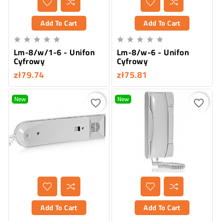
Add To Cart
Add To Cart










Lm-8/w/1-6 - Unifon
Lm-8/w-6 - Unifon
Cyfrowy
Cyfrowy
zł79.74
zł75.81
New
New
favorite_border
favorite_border
Add To Cart
Add To Cart