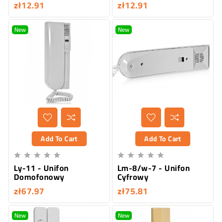
zł12.91
zł12.91
New
New
Add To Cart
Add To Cart










Ly-11 - Unifon
Lm-8/w-7 - Unifon
Domofonowy
Cyfrowy
zł67.97
zł75.81
New
New