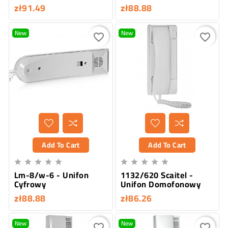
zł91.49
zł88.88
New
New
favorite_border
favorite_border
Add To Cart
Add To Cart










Lm-8/w-6 - Unifon
1132/620 Scaitel -
Cyfrowy
Unifon Domofonowy
zł88.88
zł86.26
New
New
favorite_border
favorite_border