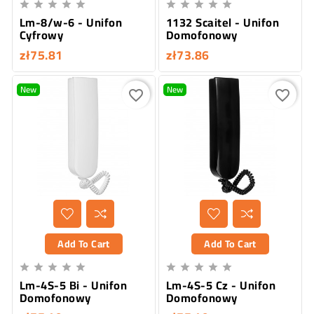










Lm-8/w-6 - Unifon
1132 Scaitel - Unifon
Cyfrowy
Domofonowy
zł75.81
zł73.86
New
New
favorite_border
favorite_border
Add To Cart
Add To Cart










Lm-4S-5 Bi - Unifon
Lm-4S-5 Cz - Unifon
Domofonowy
Domofonowy