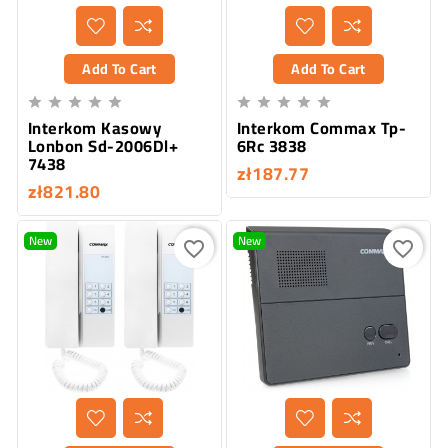
Add To Cart
Add To Cart










Interkom Kasowy
Interkom Commax Tp-
Lonbon Sd-2006Dl+
6Rc 3838
7438
zł187.77
zł821.80
New
New
favorite_border
favorite_border