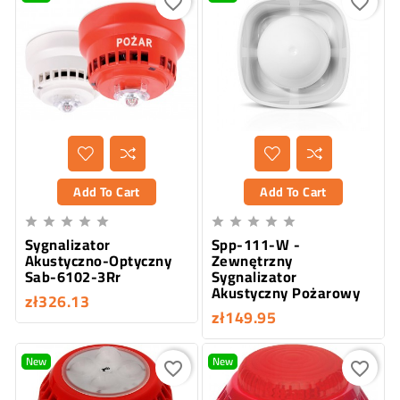
favorite_border
favorite_border
Add To Cart
Add To Cart










Sygnalizator
Spp-111-W -
Akustyczno-Optyczny
Zewnętrzny
Sab-6102-3Rr
Sygnalizator
Akustyczny Pożarowy
zł326.13
zł149.95
New
New
favorite_border
favorite_border