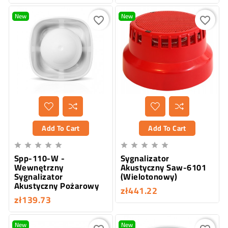
New
New
favorite_border
favorite_border
Add To Cart
Add To Cart










Spp-110-W -
Sygnalizator
Wewnętrzny
Akustyczny Saw-6101
Sygnalizator
(Wielotonowy)
Akustyczny Pożarowy
zł441.22
zł139.73
New
New