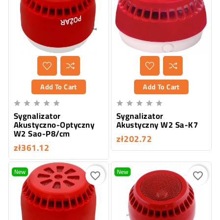
Add To Cart
Add To Cart










Sygnalizator
Sygnalizator
Akustyczno-Optyczny
Akustyczny W2 Sa-K7
W2 Sao-P8/cm
zł202.72
zł361.12
New
New
favorite_border
favorite_border