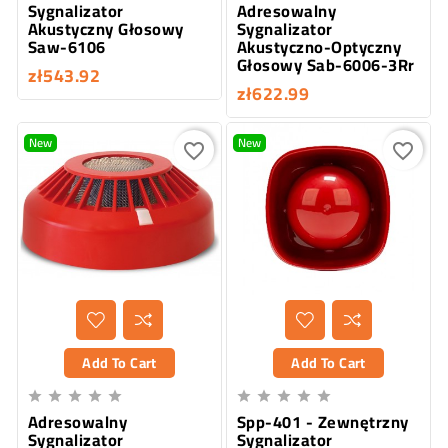
Sygnalizator
Adresowalny
Akustyczny Głosowy
Sygnalizator
Saw-6106
Akustyczno-Optyczny
Głosowy Sab-6006-3Rr
zł543.92
zł622.99
New
New
favorite_border
favorite_border
Add To Cart
Add To Cart










Adresowalny
Spp-401 - Zewnętrzny
Sygnalizator
Sygnalizator