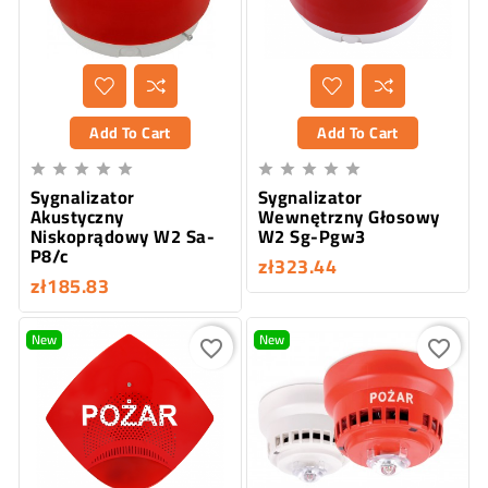
Add To Cart
Add To Cart










Sygnalizator
Sygnalizator
Akustyczny
Wewnętrzny Głosowy
Niskoprądowy W2 Sa-
W2 Sg-Pgw3
P8/c
zł323.44
zł185.83
New
New
favorite_border
favorite_border