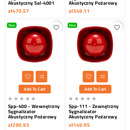
Akustyczny Sal-4001
Akustyczny Pożarowy
zł470.57
zł349.11
New
New
favorite_border
favorite_border
Add To Cart
Add To Cart










Spp-400 - Wewnętrzny
Spp-111 - Zewnętrzny
Sygnalizator
Sygnalizator
Akustyczny Pożarowy
Akustyczny Pożarowy
zł290.93
zł149.95