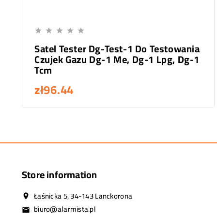
Add To Cart





Satel Tester Dg-Test-1 Do Testowania
Czujek Gazu Dg-1 Me, Dg-1 Lpg, Dg-1
Tcm
zł96.44
Store information
Łaśnicka 5, 34-143 Lanckorona
location_on
biuro@alarmista.pl
email