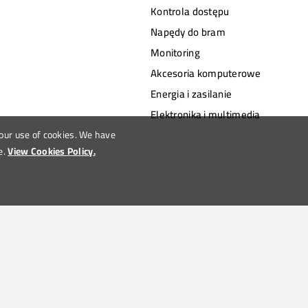
Kontrola dostępu
Napędy do bram
Monitoring
Akcesoria komputerowe
Energia i zasilanie
Elektronika i multimedia
 our use of cookies. We have
e.
View Cookies Policy.
tems through original design.