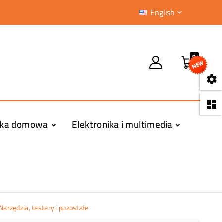
English

0


yka domowa
Elektronika i multimedia
Narzędzia, testery i pozostałe