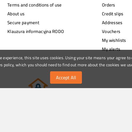
Terms and conditions of use
Orders
About us
Credit slips
Secure payment
Addresses
Klauzura informacyjna RODO
Vouchers
My wishlists
My alerts
le experience, this site uses cookies. Using your site means your agree to
s policy, which you should need to find out more about the cookies we us
Accept All
roduct design company. We bring thought and creativity to everyday i