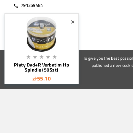
791359484
call

To give you the best possib





Płyty Dvd+R Verbatim Hp
published a new cookie
Spindle (50Szt)
zł55.10
We are a global housewares p