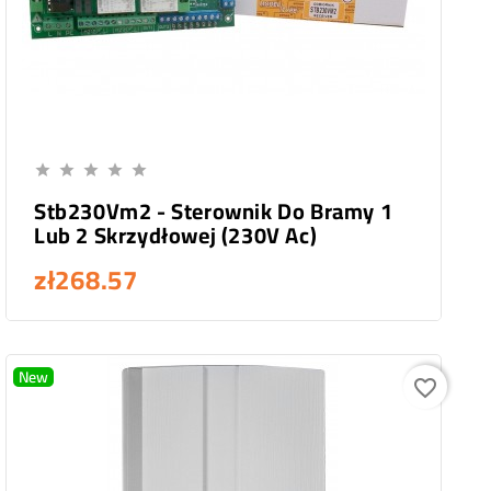
Add To Cart





Stb230Vm2 - Sterownik Do Bramy 1
Lub 2 Skrzydłowej (230V Ac)
zł268.57
New
favorite_border