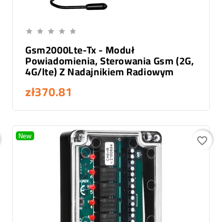
Add To Cart





Gsm2000Lte-Tx - Moduł
Powiadomienia, Sterowania Gsm (2G,
4G/lte) Z Nadajnikiem Radiowym
zł370.81
New
favorite_border