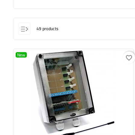
49 products
New
favorite_border