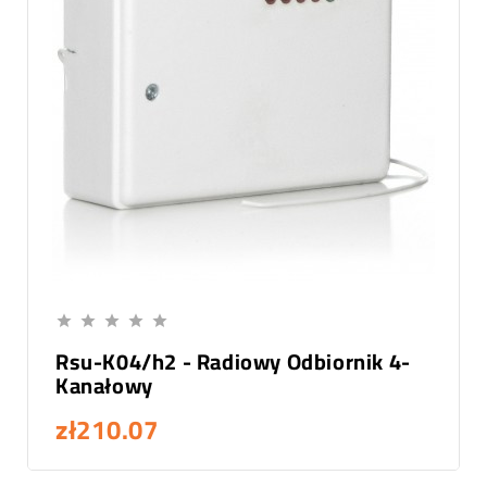
Add To Cart





Rsu-K04/h2 - Radiowy Odbiornik 4-
Kanałowy
zł210.07