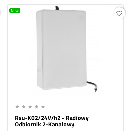
New
favorite_border
Add To Cart





Rsu-K02/24V/h2 - Radiowy
Odbiornik 2-Kanałowy