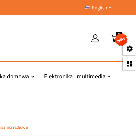
English

0


yka domowa
Elektronika i multimedia
ekaźniki radiowe