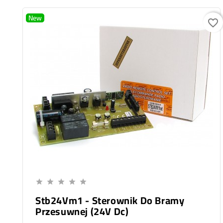
New
favorite_border
Add To Cart





Stb24Vm1 - Sterownik Do Bramy
Przesuwnej (24V Dc)