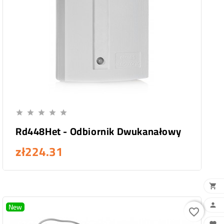
Add To Cart





Rd448Het - Odbiornik Dwukanałowy
zł224.31

New

favorite_border