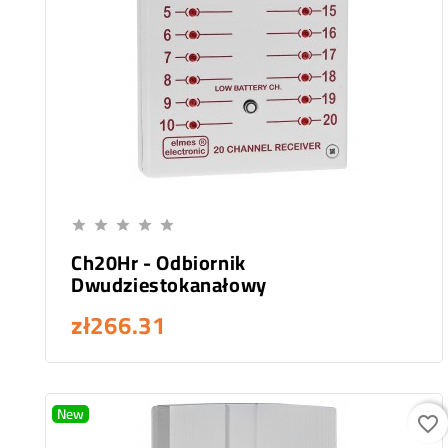
Add To Cart





Ch20Hr - Odbiornik
Dwudziestokanałowy
zł266.31
New
favorite_border