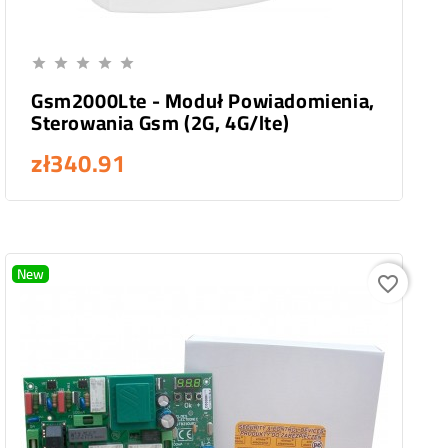
Add To Cart





Gsm2000Lte - Moduł Powiadomienia,
Sterowania Gsm (2G, 4G/lte)
zł340.91
New
favorite_border