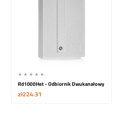
Add To Cart





Rd1000Het - Odbiornik Dwukanałowy
zł224.31