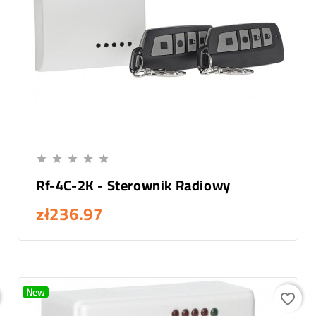
Add To Cart





Rf-4C-2K - Sterownik Radiowy
zł236.97
New
favorite_border