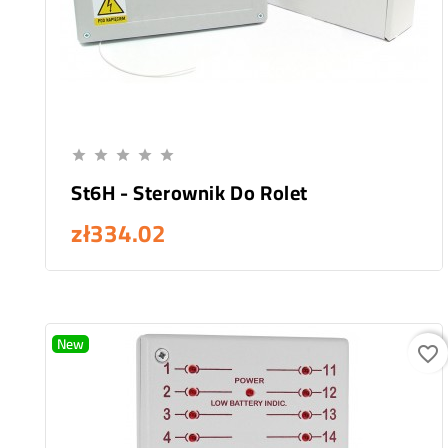
Add To Cart





St6H - Sterownik Do Rolet
zł334.02
New
favorite_border