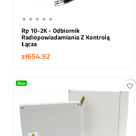
Add To Cart





Rp 10-2K - Odbiornik
Radiopowiadamiania Z Kontrolą
Łącza
zł654.92
New
favorite_border