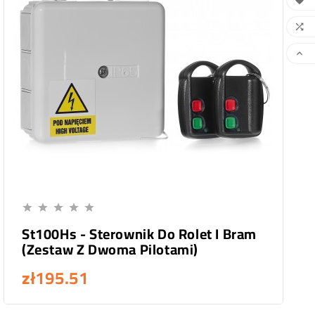



Add To Cart





St100Hs - Sterownik Do Rolet I Bram
(Zestaw Z Dwoma Pilotami)
zł195.51