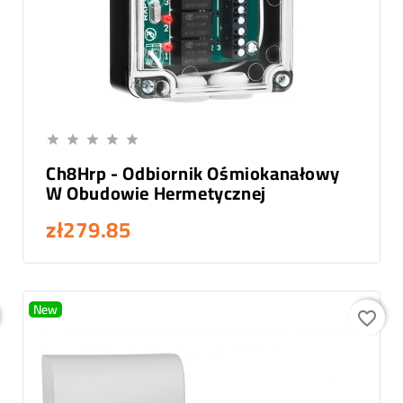
Add To Cart





Ch8Hrp - Odbiornik Ośmiokanałowy
W Obudowie Hermetycznej
zł279.85
New
favorite_border