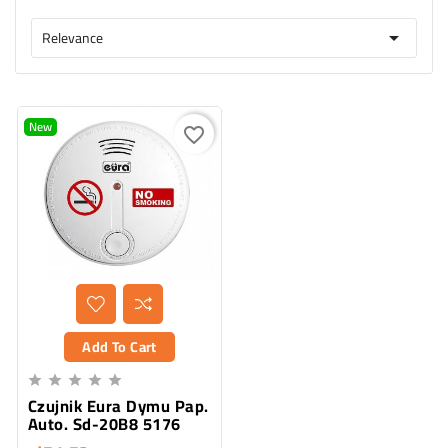
Relevance

New
favorite_border
Add To Cart





Czujnik Eura Dymu Pap.
Auto. Sd-20B8 5176