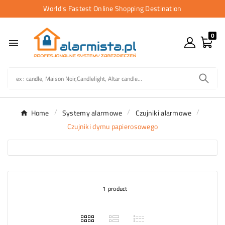
World's Fastest Online Shopping Destination
0

Home
Systemy alarmowe
Czujniki alarmowe
Czujniki dymu papierosowego
1 product