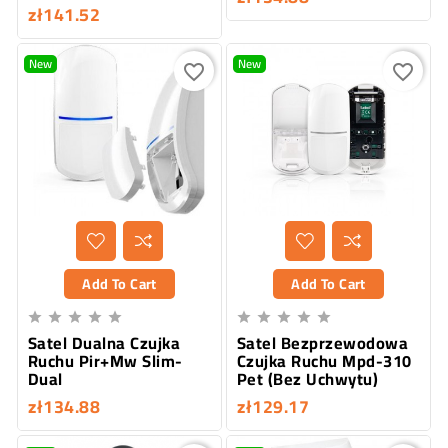
zł141.52
New
New
favorite_border
favorite_border
Add To Cart
Add To Cart










Satel Dualna Czujka
Satel Bezprzewodowa
Ruchu Pir+Mw Slim-
Czujka Ruchu Mpd-310
Dual
Pet (Bez Uchwytu)
zł134.88
zł129.17