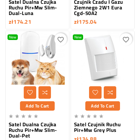
Satel Dualna Czujka
Czujnik Czadu I Gazu
Ruchu Pir+Mw Slim-
Ziemnego 2W1 Eura
Dual-Luna
Cgd-50A2
zł174.21
zł175.04
New
New
favorite_border
favorite_border
Add To Cart
Add To Cart










Satel Dualna Czujka
Satel Czujnik Ruchu
Ruchu Pir+Mw Slim-
Pir+Mw Grey Plus
Dual-Pet
zł134.88