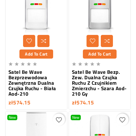
Add To Cart
Add To Cart










Satel Be Wave
Satel Be Wave Bezp.
Bezprzewodowa
Zew. Dualna Czujka
Zewnętrzna Dualna
Ruchu Z Czujnikiem
Czujka Ruchu - Biała
Zmierzchu - Szara Aod-
Aod-210
210 Gy
zł574.15
zł574.15
New
New
favorite_border
favorite_border