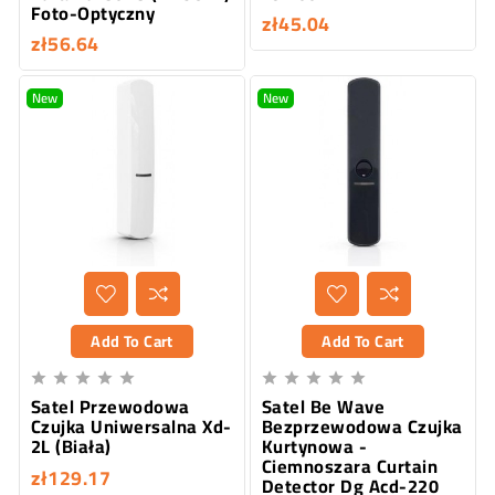
Foto-Optyczny
zł45.04
zł56.64
New
New
Add To Cart
Add To Cart










Satel Przewodowa
Satel Be Wave
Czujka Uniwersalna Xd-
Bezprzewodowa Czujka
2L (Biała)
Kurtynowa -
Ciemnoszara Curtain
zł129.17
Detector Dg Acd-220