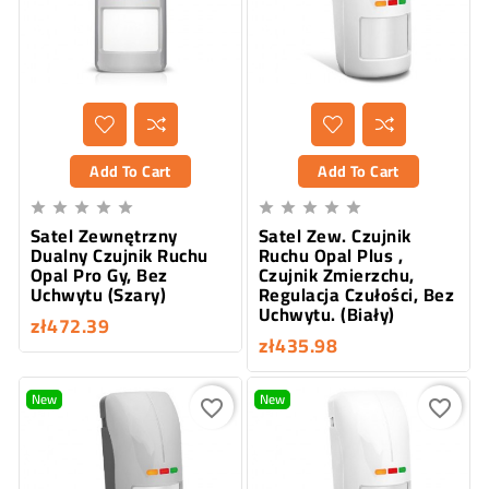
Add To Cart
Add To Cart










Satel Zewnętrzny
Satel Zew. Czujnik
Dualny Czujnik Ruchu
Ruchu Opal Plus ,
Opal Pro Gy, Bez
Czujnik Zmierzchu,
Uchwytu (Szary)
Regulacja Czułości, Bez
Uchwytu. (Biały)
zł472.39
zł435.98
New
New
favorite_border
favorite_border