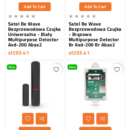
Add To Cart
Add To Cart










Satel Be Wave
Satel Be Wave
Bezprzewodowa Czujka
Bezprzewodowa Czujka
Uniwersalna - Biały
- Brązowa
Multipurpose Detector
Multipurpose Detector
Axd-200 Abax2
Br Axd-200 Br Abax2
zł203.41
zł203.41
New
New
favorite_border
favorite_border