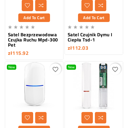
Add To Cart
Add To Cart










Satel Bezprzewodowa
Satel Czujnik Dymu I
Czujka Ruchu Mpd-300
Ciepła Tsd-1
Pet
zł112.03
zł115.92
New
New
favorite_border
favorite_border