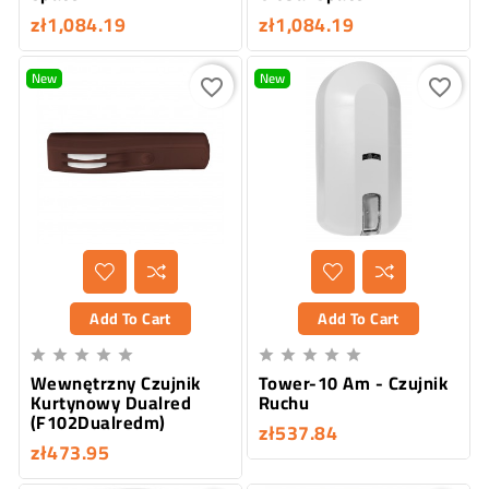
zł1,084.19
zł1,084.19
New
New
favorite_border
favorite_border
Add To Cart
Add To Cart










Wewnętrzny Czujnik
Tower-10 Am - Czujnik
Kurtynowy Dualred
Ruchu
(F102Dualredm)
zł537.84
zł473.95