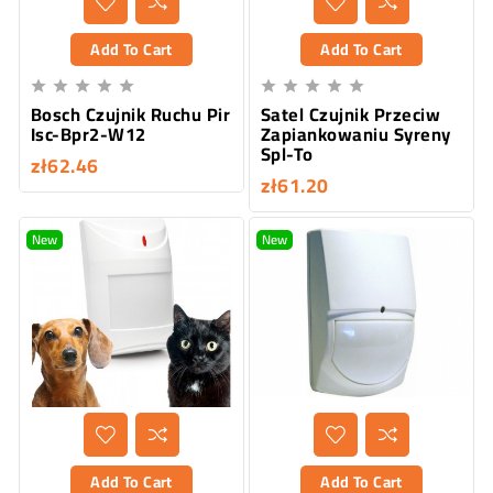
Add To Cart
Add To Cart










Bosch Czujnik Ruchu Pir
Satel Czujnik Przeciw
Isc-Bpr2-W12
Zapiankowaniu Syreny
Spl-To
zł62.46
zł61.20
New
New
Add To Cart
Add To Cart