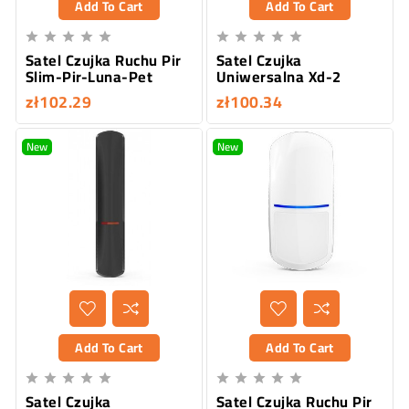
Add To Cart
Add To Cart










Satel Czujka Ruchu Pir
Satel Czujka
Slim-Pir-Luna-Pet
Uniwersalna Xd-2
zł102.29
zł100.34
New
New
Add To Cart
Add To Cart










Satel Czujka
Satel Czujka Ruchu Pir