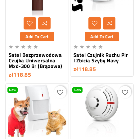
Add To Cart
Add To Cart










Satel Bezprzewodowa
Satel Czujnik Ruchu Pir
Czujka Uniwersalna
I Zbicia Szyby Navy
Mxd-300 Br (Brązowa)
zł118.85
zł118.85
New
New
favorite_border
favorite_border