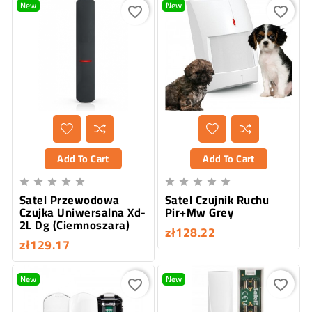
New
New
favorite_border
favorite_border
Add To Cart
Add To Cart










Satel Przewodowa
Satel Czujnik Ruchu
Czujka Uniwersalna Xd-
Pir+Mw Grey
2L Dg (Ciemnoszara)
zł128.22
zł129.17
New
New
favorite_border
favorite_border