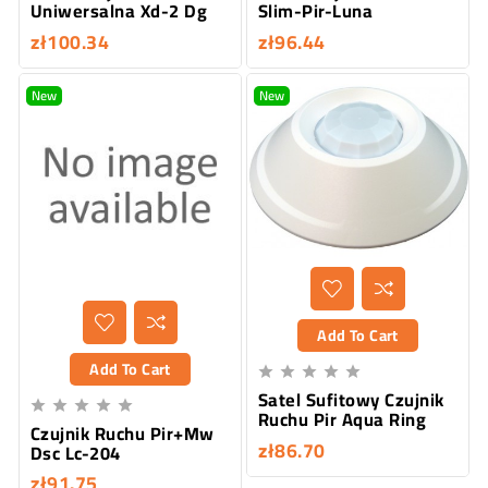
Uniwersalna Xd-2 Dg
Slim-Pir-Luna
zł100.34
zł96.44
New
New
Add To Cart
Add To Cart





Satel Sufitowy Czujnik





Ruchu Pir Aqua Ring
Czujnik Ruchu Pir+Mw
zł86.70
Dsc Lc-204
zł91.75