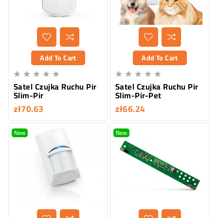
Add To Cart
Add To Cart










Satel Czujka Ruchu Pir
Satel Czujka Ruchu Pir
Slim-Pir
Slim-Pir-Pet
zł70.63
zł66.24
New
New