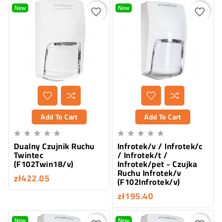
New
New
favorite_border
favorite_border
Add To Cart
Add To Cart










Dualny Czujnik Ruchu
Infrotek/v / Infrotek/c
Twintec
/ Infrotek/t /
(F102Twin18/v)
Infrotek/pet - Czujka
Ruchu Infrotek/v
zł422.05
(F102Infrotek/v)
zł195.40
New
New