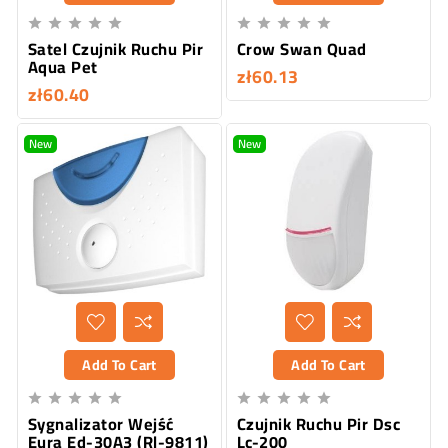










Satel Czujnik Ruchu Pir
Crow Swan Quad
Aqua Pet
zł60.13
zł60.40
New
New
Add To Cart
Add To Cart










Sygnalizator Wejść
Czujnik Ruchu Pir Dsc
Eura Ed-30A3 (Rl-9811)
Lc-200