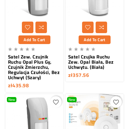
Add To Cart
Add To Cart










Satel Zew. Czujnik
Satel Czujka Ruchu
Ruchu Opal Plus Gy,
Zew. Opal Biała, Bez
Czujnik Zmierzchu,
Uchwytu. (Biała)
Regulacja Czułości, Bez
zł357.56
Uchwyt (Szary)
zł435.98
New
New
favorite_border
favorite_border