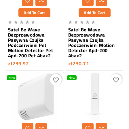
Add To Cart
Add To Cart










Satel Be Wave
Satel Be Wave
Bezprzewodowa
Bezprzewodowa
Pasywna Czujka
Pasywna Czujka
Podczerwieni Pet
Podczerwieni Motion
Motion Detector Pet
Detector Apd-200
Apd-200 Pet Abax2
Abax2
zł239.92
zł230.71
New
New
favorite_border
favorite_border