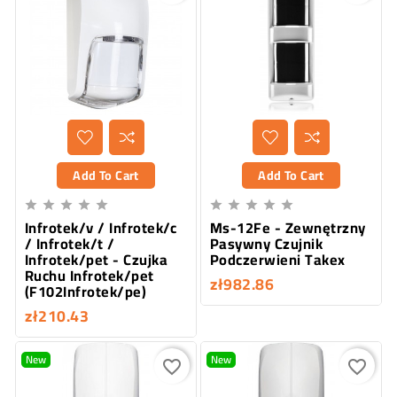
Add To Cart
Add To Cart










Infrotek/v / Infrotek/c
Ms-12Fe - Zewnętrzny
/ Infrotek/t /
Pasywny Czujnik
Infrotek/pet - Czujka
Podczerwieni Takex
Ruchu Infrotek/pet
zł982.86
(F102Infrotek/pe)
zł210.43
New
New
favorite_border
favorite_border