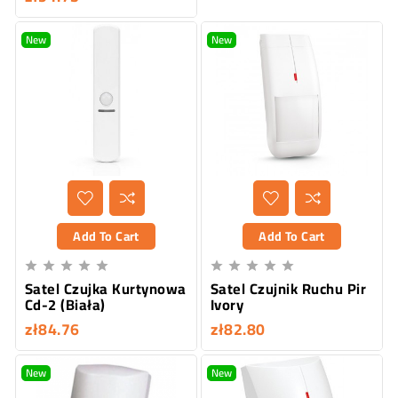
New
New
Add To Cart
Add To Cart










Satel Czujka Kurtynowa
Satel Czujnik Ruchu Pir
Cd-2 (Biała)
Ivory
zł84.76
zł82.80
New
New