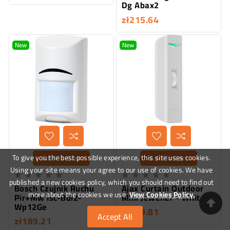
Dg Abax2
zł215.64
New
New
Add To Cart
Add To Cart
To give you the best possible experience, this site uses cookies.
Using your site means your agree to our use of cookies. We have










published a new cookies policy, which you should need to find out
Bosch Czujnik Ruchu
Ajax Curtain Outdoor
more about the cookies we use.
View Cookies Policy.
Pir+Mw Isc-Bdl2-
Mini Jeweller - White
Wp12Ge
zł469.81
Accept All
zł189.21