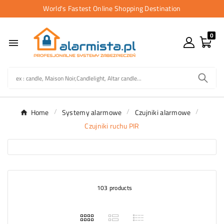
World's Fastest Online Shopping Destination
0

Home
Systemy alarmowe
Czujniki alarmowe
Czujniki ruchu PIR
103 products