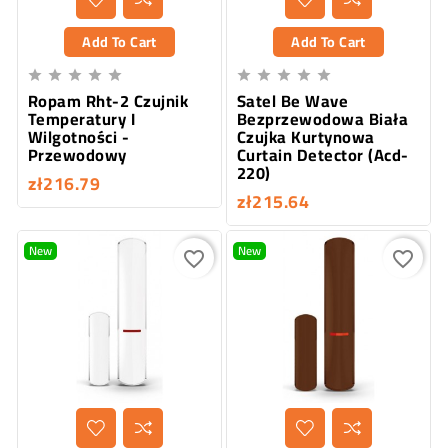
Add To Cart
Add To Cart










Ropam Rht-2 Czujnik
Satel Be Wave
Temperatury I
Bezprzewodowa Biała
Wilgotności -
Czujka Kurtynowa
Przewodowy
Curtain Detector (Acd-
220)
zł216.79
zł215.64
New
New
favorite_border
favorite_border