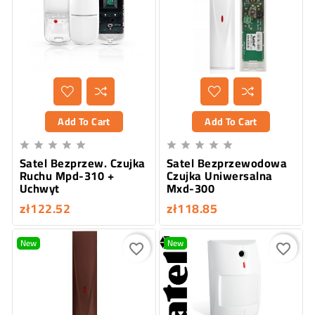
Add To Cart
Add To Cart










Satel Bezprzew. Czujka
Satel Bezprzewodowa
Ruchu Mpd-310 +
Czujka Uniwersalna
Uchwyt
Mxd-300
zł122.52
zł118.85
New
New
favorite_border
favorite_border