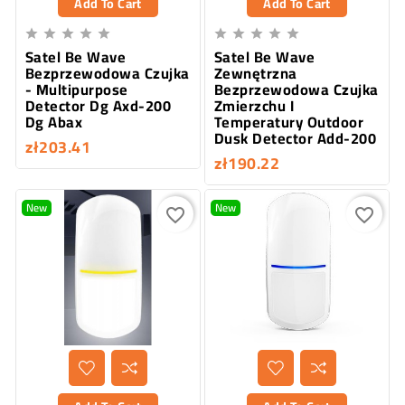
Add To Cart
Add To Cart










Satel Be Wave
Satel Be Wave
Bezprzewodowa Czujka
Zewnętrzna
- Multipurpose
Bezprzewodowa Czujka
Detector Dg Axd-200
Zmierzchu I
Dg Abax
Temperatury Outdoor
Dusk Detector Add-200
zł203.41
zł190.22
New
New
favorite_border
favorite_border