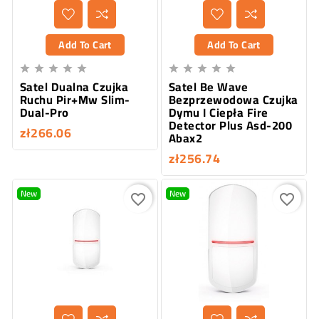
Add To Cart
Add To Cart










Satel Dualna Czujka
Satel Be Wave
Ruchu Pir+Mw Slim-
Bezprzewodowa Czujka
Dual-Pro
Dymu I Ciepła Fire
Detector Plus Asd-200
zł266.06
Abax2
zł256.74
New
New
favorite_border
favorite_border