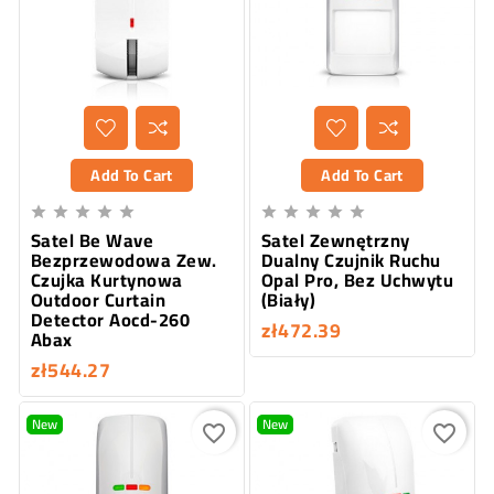
Add To Cart
Add To Cart










Satel Be Wave
Satel Zewnętrzny
Bezprzewodowa Zew.
Dualny Czujnik Ruchu
Czujka Kurtynowa
Opal Pro, Bez Uchwytu
Outdoor Curtain
(Biały)
Detector Aocd-260
zł472.39
Abax
zł544.27
New
New
favorite_border
favorite_border