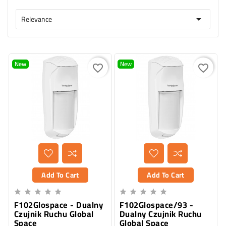
Relevance

New
New
favorite_border
favorite_border
Add To Cart
Add To Cart










F102Glospace - Dualny
F102Glospace/93 -
Czujnik Ruchu Global
Dualny Czujnik Ruchu
Space
Global Space