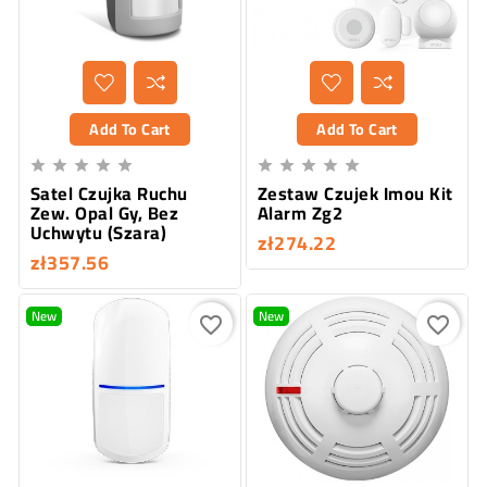
Add To Cart
Add To Cart










Satel Czujka Ruchu
Zestaw Czujek Imou Kit
Zew. Opal Gy, Bez
Alarm Zg2
Uchwytu (Szara)
zł274.22
zł357.56
New
New
favorite_border
favorite_border