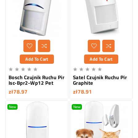
Add To Cart
Add To Cart










Bosch Czujnik Ruchu Pir
Satel Czujnik Ruchu Pir
Isc-Bpr2-Wp12 Pet
Graphite
zł78.97
zł78.91
New
New