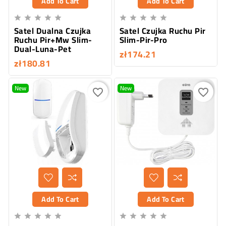
Add To Cart
Add To Cart










Satel Dualna Czujka
Satel Czujka Ruchu Pir
Ruchu Pir+Mw Slim-
Slim-Pir-Pro
Dual-Luna-Pet
zł174.21
zł180.81
New
New
favorite_border
favorite_border
Add To Cart
Add To Cart









