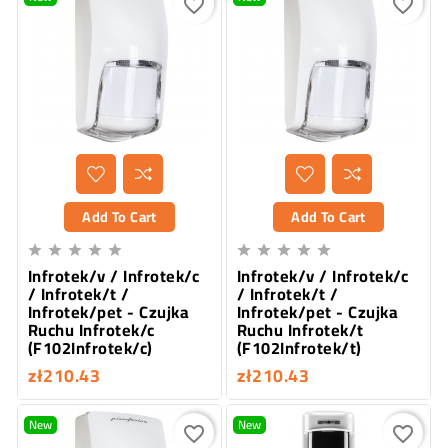
favorite_border
favorite_border
Add To Cart
Add To Cart










Infrotek/v / Infrotek/c
Infrotek/v / Infrotek/c
/ Infrotek/t /
/ Infrotek/t /
Infrotek/pet - Czujka
Infrotek/pet - Czujka
Ruchu Infrotek/c
Ruchu Infrotek/t
(F102Infrotek/c)
(F102Infrotek/t)
zł210.43
zł210.43
New
New
favorite_border
favorite_border